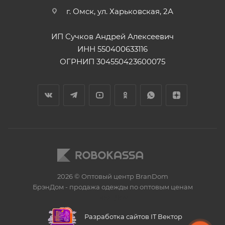
г. Омск, ул. Харьковская, 2А
ИП Сучков Андрей Алексеевич
ИНН 550400633116
ОГРНИП 304550423600075
2026 © Оптовый центр BranDom
БрэнДом - продажа одежды по оптовым ценам
БренДом
Разработка сайтов IT Вектор