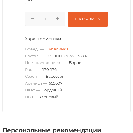
В КОРЗИНУ
Характеристики
Бренд
—
Купалинка
Состав
—
ХЛОПОК 92% ПУ 8%
Цвет поставщика
—
Бордо
Рост
—
170-176
Сезон
—
Всесезон
Артикул
—
659507
Цвет
—
Бордовый
Пол
—
Женский
Персональные рекомендации