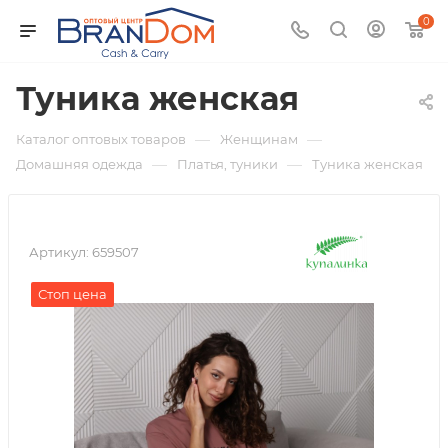
0
Туника женская
—
—
Каталог оптовых товаров
Женщинам
—
—
Домашняя одежда
Платья, туники
Туника женская
Артикул:
659507
Стоп цена