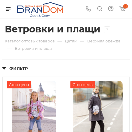
0
Ветровки и плащи
2
—
—
Каталог оптовых товаров
Детям
Верхняя одежда
—
Ветровки и плащи
ФИЛЬТР
Стоп цена
Стоп цена