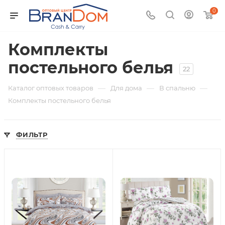
0
Комплекты
постельного белья
22
—
—
—
Каталог оптовых товаров
Для дома
В спальню
Комплекты постельного белья
ФИЛЬТР