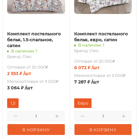
Комплект постельного
Комплект постельного
белья, 1.5-спальное,
белья, евро, сатин
В наличии: 1
сатин
Бренд:
Cleo
В наличии: 1
Бренд:
Cleo
Оптовая
от 20 000₽
Оптовая
от 20 000₽
6 072
₽
/шт
2 553
₽
/шт
Мелкооптовая
от 3 000₽
Мелкооптовая
от 3 000₽
7 287
₽
/шт
3 064
₽
/шт
1,5
Евро
В КОРЗИНУ
В КОРЗИНУ