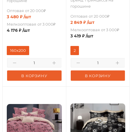
Бренд:
Принцесса на
горошине
горошине
Оптовая
от 20 000₽
Оптовая
от 20 000₽
3 480
₽
/шт
2 849
₽
/шт
Мелкооптовая
от 3 000₽
Мелкооптовая
от 3 000₽
4 176
₽
/шт
3 419
₽
/шт
160х200
2
В КОРЗИНУ
В КОРЗИНУ