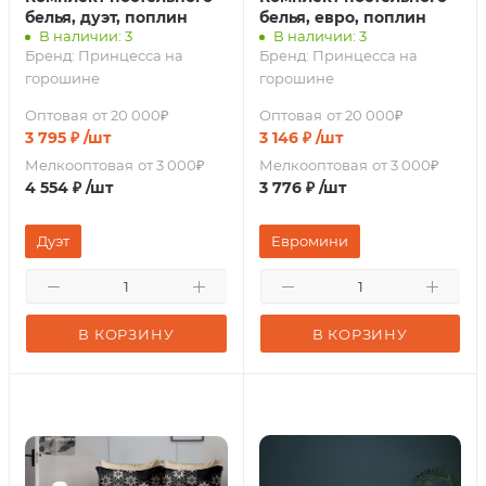
белья, дуэт, поплин
белья, евро, поплин
В наличии: 3
В наличии: 3
Бренд:
Принцесса на
Бренд:
Принцесса на
горошине
горошине
Оптовая
от 20 000₽
Оптовая
от 20 000₽
3 795
₽
/шт
3 146
₽
/шт
Мелкооптовая
от 3 000₽
Мелкооптовая
от 3 000₽
4 554
₽
/шт
3 776
₽
/шт
Дуэт
Евромини
В КОРЗИНУ
В КОРЗИНУ