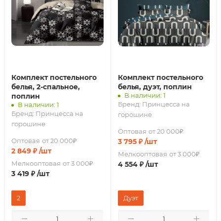
Комплект постельного
Комплект постельного
белья, 2-спальное,
белья, дуэт, поплин
В наличии: 1
поплин
Бренд:
Принцесса на
В наличии: 1
Бренд:
Принцесса на
горошине
горошине
Оптовая
от 20 000₽
Оптовая
от 20 000₽
3 795
₽
/шт
2 849
₽
/шт
Мелкооптовая
от 3 000₽
Мелкооптовая
от 3 000₽
4 554
₽
/шт
3 419
₽
/шт
2
Дуэт