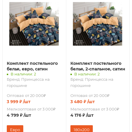
Комплект постельного
Комплект постельного
белья, евро, сатин
белья, 2-спальное, сатин
В наличии: 2
В наличии: 2
Бренд:
Принцесса на
Бренд:
Принцесса на
горошине
горошине
Оптовая
от 20 000₽
Оптовая
от 20 000₽
3 999
₽
/шт
3 480
₽
/шт
Мелкооптовая
от 3 000₽
Мелкооптовая
от 3 000₽
4 799
₽
/шт
4 176
₽
/шт
Евро
180х200