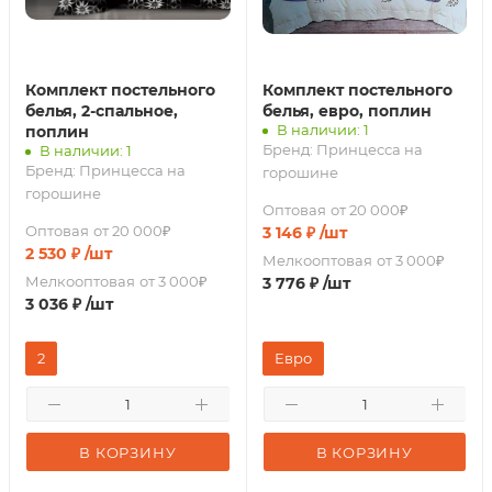
Комплект постельного
Комплект постельного
белья, 2-спальное,
белья, евро, поплин
В наличии: 1
поплин
Бренд:
Принцесса на
В наличии: 1
Бренд:
Принцесса на
горошине
горошине
Оптовая
от 20 000₽
Оптовая
от 20 000₽
3 146
₽
/шт
2 530
₽
/шт
Мелкооптовая
от 3 000₽
Мелкооптовая
от 3 000₽
3 776
₽
/шт
3 036
₽
/шт
2
Евро
В КОРЗИНУ
В КОРЗИНУ