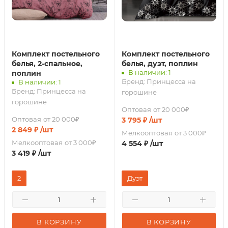
Комплект постельного
Комплект постельного
белья, 2-спальное,
белья, дуэт, поплин
В наличии: 1
поплин
Бренд:
Принцесса на
В наличии: 1
Бренд:
Принцесса на
горошине
горошине
Оптовая
от 20 000₽
Оптовая
от 20 000₽
3 795
₽
/шт
2 849
₽
/шт
Мелкооптовая
от 3 000₽
Мелкооптовая
от 3 000₽
4 554
₽
/шт
3 419
₽
/шт
2
Дуэт
В КОРЗИНУ
В КОРЗИНУ