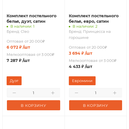
Комплект постельного
Комплект постельного
белья, дуэт, сатин
белья, евро, сатин
В наличии: 1
В наличии: 2
Бренд:
Cleo
Бренд:
Принцесса на
горошине
Оптовая
от 20 000₽
6 072
₽
/шт
Оптовая
от 20 000₽
3 694
₽
/шт
Мелкооптовая
от 3 000₽
7 287
₽
/шт
Мелкооптовая
от 3 000₽
4 433
₽
/шт
Дуэт
Евромини
В КОРЗИНУ
В КОРЗИНУ