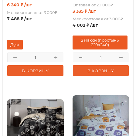
6 240
₽
/шт
Оптовая
от 20 000₽
3 335
₽
/шт
Мелкооптовая
от 3 000₽
7 488
₽
/шт
Мелкооптовая
от 3 000₽
4 002
₽
/шт
2 макси (простынь
Дуэт
220х240)
В КОРЗИНУ
В КОРЗИНУ