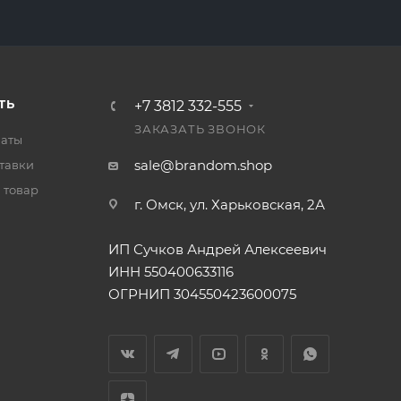
ТЬ
+7 3812 332-555
ЗАКАЗАТЬ ЗВОНОК
латы
sale@brandom.shop
тавки
 товар
г. Омск, ул. Харьковская, 2А
ИП Сучков Андрей Алексеевич
ИНН 550400633116
ОГРНИП 304550423600075