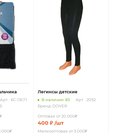
альчика
Легинсы детские
Арт. : 6С-13СП
В наличии: 83
Арт. : 2092
S
Бренд:
DOVER
₽
Оптовая
от 20 000₽
400
₽
/шт
3 000₽
Мелкооптовая
от 3 000₽