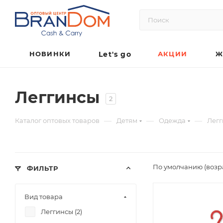
НОВИНКИ
Let's go
АКЦИИ
Ж
Леггинсы
2
—
—
—
Каталог оптовых товаров
Детям
Одежда
Лег
По умолчанию (возр
ФИЛЬТР
Вид товара
Леггинсы (
2
)