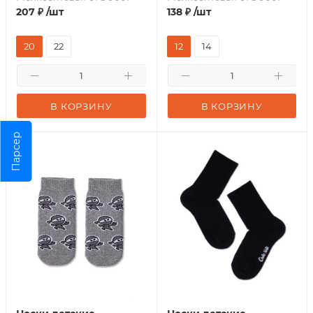
207
₽
/шт
138
₽
/шт
20
22
12
14
В КОРЗИНУ
В КОРЗИНУ
Парсер