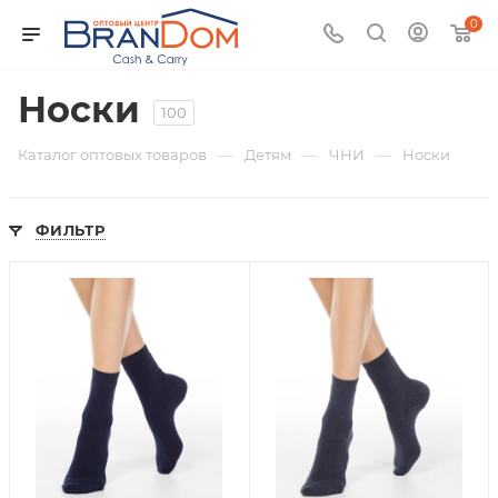
0
Носки
100
—
—
—
Каталог оптовых товаров
Детям
ЧНИ
Носки
ФИЛЬТР