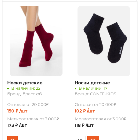
Носки детские
Носки детские
В наличии: 22
В наличии: 17
Бренд:
Брест х/б
Бренд:
CONTE-KIDS
Оптовая
от 20 000₽
Оптовая
от 20 000₽
150
₽
/шт
102
₽
/шт
Мелкооптовая
от 3 000₽
Мелкооптовая
от 3 000₽
173
₽
/шт
118
₽
/шт