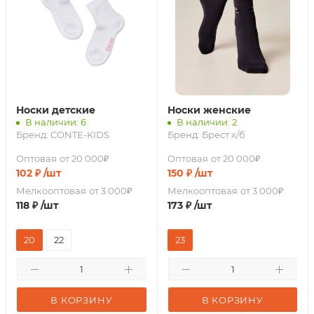
Носки детские
Носки женские
В наличии: 6
В наличии: 2
Бренд:
CONTE-KIDS
Бренд:
Брест х/б
Оптовая
от 20 000₽
Оптовая
от 20 000₽
102
₽
/шт
150
₽
/шт
Мелкооптовая
от 3 000₽
Мелкооптовая
от 3 000₽
118
₽
/шт
173
₽
/шт
20
22
23
В КОРЗИНУ
В КОРЗИНУ