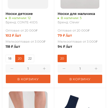
Носки детские
Носки для мальчика
В наличии: 12
В наличии: 5
Бренд:
CONTE-KIDS
Бренд:
Clever
Оптовая
от 20 000₽
Оптовая
от 20 000₽
102
₽
/шт
79
₽
/шт
Мелкооптовая
от 3 000₽
Мелкооптовая
от 3 000₽
118
₽
/шт
94
₽
/шт
18
20
22
20
В КОРЗИНУ
В КОРЗИНУ