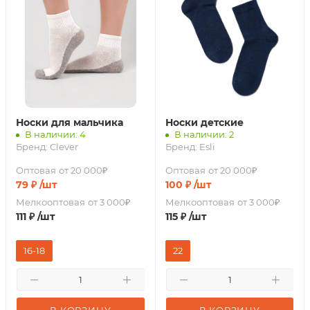
Носки для мальчика
Носки детские
В наличии: 4
В наличии: 2
Бренд:
Clever
Бренд:
Esli
Оптовая
от 20 000₽
Оптовая
от 20 000₽
79
₽
/шт
100
₽
/шт
Мелкооптовая
от 3 000₽
Мелкооптовая
от 3 000₽
111
₽
/шт
115
₽
/шт
16-18
22