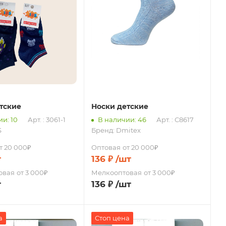
тские
Носки детские
и: 10
Арт. : 3061-1
В наличии: 46
Арт. : С8617
S
Бренд:
Dmitex
т 20 000₽
Оптовая
от 20 000₽
т
136
₽
/шт
овая
от 3 000₽
Мелкооптовая
от 3 000₽
т
136
₽
/шт
а
Стоп цена