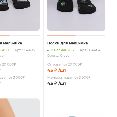
я мальчика
Носки для мальчика
и: 10
Арт. : С4485
В наличии: 12
Арт. : С4484
ver
Бренд:
Clever
т 20 000₽
Оптовая
от 20 000₽
т
45
₽
/шт
овая
от 3 000₽
Мелкооптовая
от 3 000₽
т
45
₽
/шт