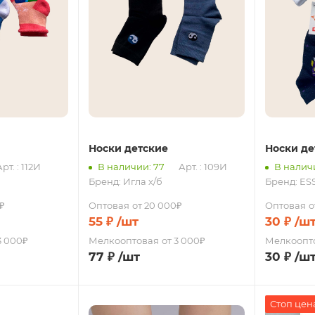
Носки детские
Носки де
рт. : 112И
В наличии: 77
Арт. : 109И
В наличи
Бренд:
Игла х/б
Бренд:
ES
₽
Оптовая
от 20 000₽
Оптовая
о
55
₽
/шт
30
₽
/ш
3 000₽
Мелкооптовая
от 3 000₽
Мелкоопт
77
₽
/шт
30
₽
/ш
Стоп цен