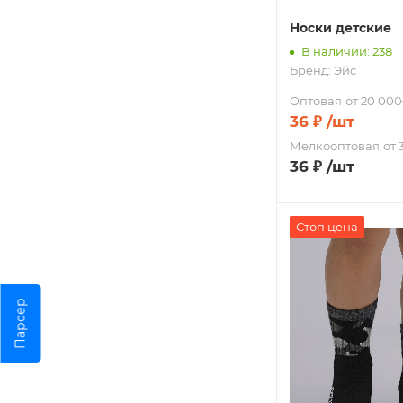
Носки детские
В наличии: 238
Бренд:
Эйс
Оптовая
от 20 000
36
₽
/шт
Мелкооптовая
от 
36
₽
/шт
Стоп цена
Парсер