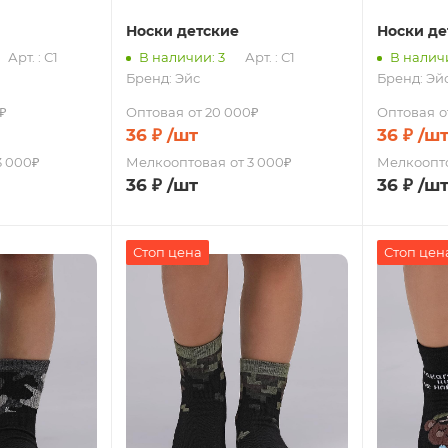
Носки детские
Носки де
Арт. : С1
В наличии: 3
Арт. : С1
В наличи
Бренд:
Эйс
Бренд:
Эй
₽
Оптовая
от 20 000₽
Оптовая
о
36
₽
/шт
36
₽
/ш
3 000₽
Мелкооптовая
от 3 000₽
Мелкоопт
36
₽
/шт
36
₽
/ш
Стоп цена
Стоп цен