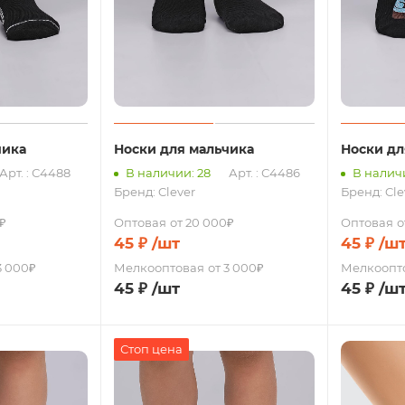
чика
Носки для мальчика
Носки дл
Арт. : С4488
В наличии: 28
Арт. : С4486
В наличи
Бренд:
Clever
Бренд:
Cle
₽
Оптовая
от 20 000₽
Оптовая
о
45
₽
/шт
45
₽
/ш
3 000₽
Мелкооптовая
от 3 000₽
Мелкоопт
45
₽
/шт
45
₽
/ш
Стоп цена