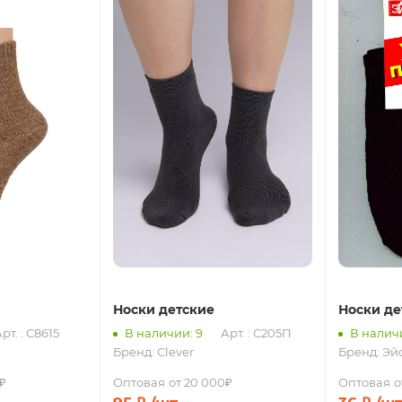
Носки детские
Носки де
рт. : С8615
В наличии: 9
Арт. : С205П
В наличи
Бренд:
Clever
Бренд:
Эй
₽
Оптовая
от 20 000₽
Оптовая
о