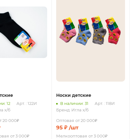
тские
Носки детские
и: 12
Арт. : 122И
В наличии: 31
Арт. : 118И
а х/б
Бренд:
Игла х/б
т 20 000₽
Оптовая
от 20 000₽
т
95
₽
/шт
овая
от 3 000₽
Мелкооптовая
от 3 000₽