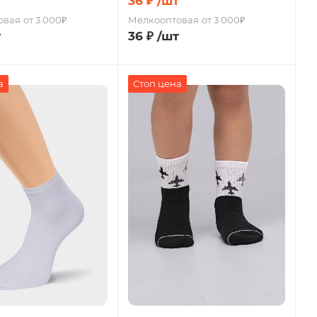
т
36
₽
/шт
овая
от 3 000₽
Мелкооптовая
от 3 000₽
т
36
₽
/шт
а
Стоп цена