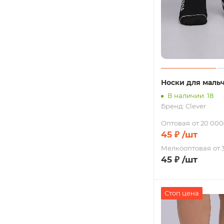
Носки для маль
В наличии: 18
Бренд:
Clever
Оптовая
от 20 000
45
₽
/шт
Мелкооптовая
от 
45
₽
/шт
Стоп цена