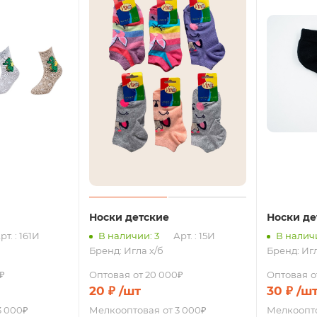
Носки детские
Носки де
рт. : 161И
В наличии: 3
Арт. : 15И
В наличи
Бренд:
Игла х/б
Бренд:
Игл
₽
Оптовая
от 20 000₽
Оптовая
о
20
₽
/шт
30
₽
/ш
3 000₽
Мелкооптовая
от 3 000₽
Мелкоопт