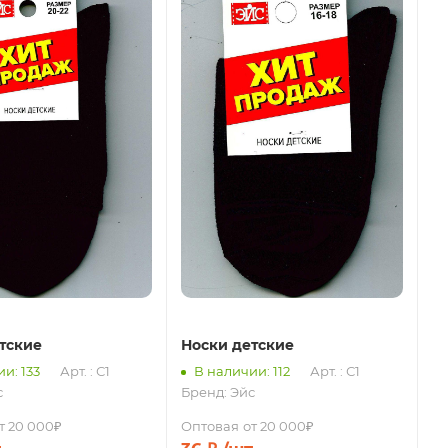
тские
Носки детские
и: 133
Арт. : С1
В наличии: 112
Арт. : С1
с
Бренд:
Эйс
т 20 000₽
Оптовая
от 20 000₽