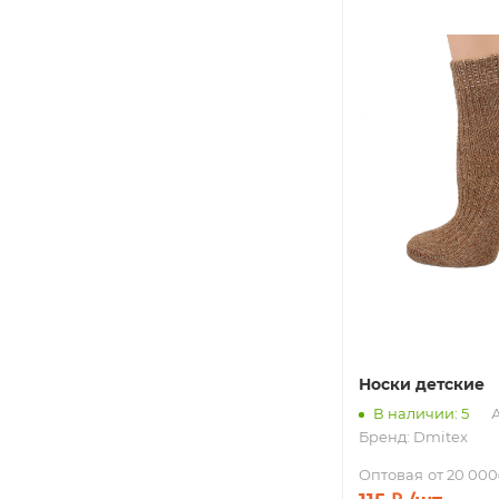
Носки детские
В наличии: 5
А
Бренд:
Dmitex
Оптовая
от 20 000