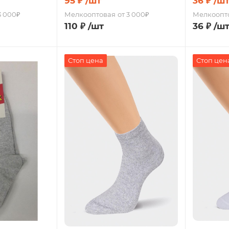
95
₽
/шт
36
₽
/ш
3 000₽
Мелкооптовая
от 3 000₽
Мелкоопт
110
₽
/шт
36
₽
/ш
Стоп цена
Стоп цен