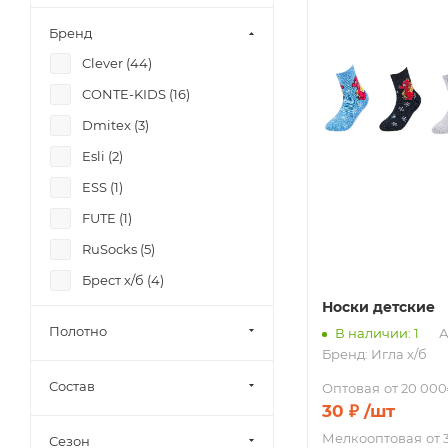
Бренд
Clever (
44
)
CONTE-KIDS (
16
)
Dmitex (
3
)
Esli (
2
)
ESS (
1
)
FUTE (
1
)
RuSocks (
5
)
Брест х/б (
4
)
Носки детские
Игла х/б (
19
)
Полотно
В наличии: 1
А
Эйс (
5
)
Бренд:
Игла х/б
Состав
Оптовая
от 20 000
30
₽
/шт
Мелкооптовая
от 
Сезон