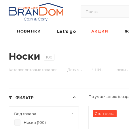
НОВИНКИ
Let's go
АКЦИИ
Ж
Носки
100
—
—
—
Каталог оптовых товаров
Детям
ЧНИ
Носки
По умолчанию (возр
ФИЛЬТР
Стоп цена
Вид товара
Носки (
100
)