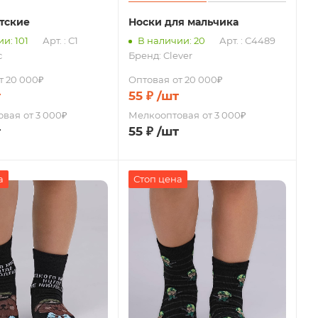
тские
Носки для мальчика
и: 101
Арт. : С1
В наличии: 20
Арт. : С4489
с
Бренд:
Clever
т 20 000₽
Оптовая
от 20 000₽
т
55
₽
/шт
овая
от 3 000₽
Мелкооптовая
от 3 000₽
т
55
₽
/шт
а
Стоп цена