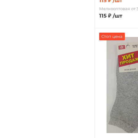
115
₽
/шт
Мелкооптовая
от 
115
₽
/шт
Стоп цена