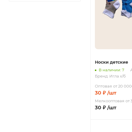
Носки детские
В наличии: 7
А
Бренд:
Игла х/б
Оптовая
от 20 000
30
₽
/шт
Мелкооптовая
от 
30
₽
/шт