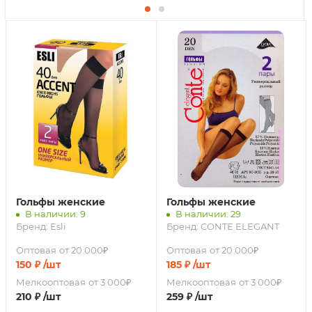
Гольфы женские
Гольфы женские
В наличии: 9
В наличии: 29
Бренд:
Esli
Бренд:
CONTE ELEGANT
Оптовая
от 20 000₽
Оптовая
от 20 000₽
150
₽
/шт
185
₽
/шт
Мелкооптовая
от 3 000₽
Мелкооптовая
от 3 000₽
210
₽
/шт
259
₽
/шт