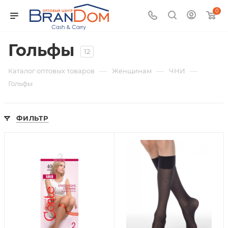
0
Гольфы
12
—
—
—
Каталог оптовых товаров
Женщинам
ЧНИ
Гольфы
ФИЛЬТР