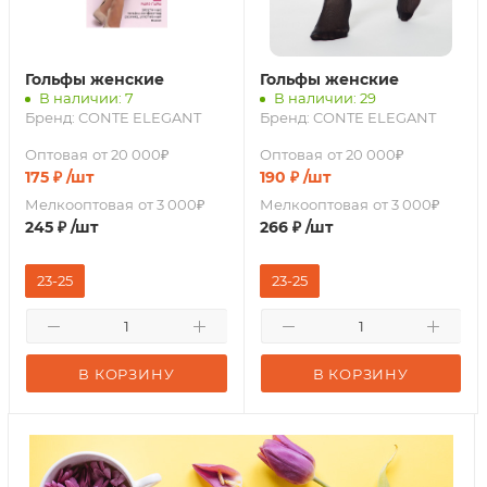
Гольфы женские
Гольфы женские
В наличии: 7
В наличии: 29
Бренд:
CONTE ELEGANT
Бренд:
CONTE ELEGANT
Оптовая
от 20 000₽
Оптовая
от 20 000₽
175
₽
/шт
190
₽
/шт
Мелкооптовая
от 3 000₽
Мелкооптовая
от 3 000₽
245
₽
/шт
266
₽
/шт
23-25
23-25
В КОРЗИНУ
В КОРЗИНУ