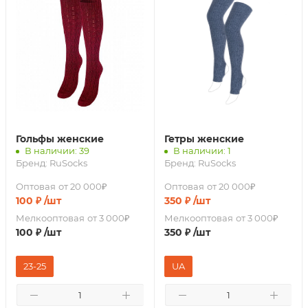
Гольфы женские
Гетры женские
В наличии: 39
В наличии: 1
Бренд:
RuSocks
Бренд:
RuSocks
Оптовая
от 20 000₽
Оптовая
от 20 000₽
100
₽
/шт
350
₽
/шт
Мелкооптовая
от 3 000₽
Мелкооптовая
от 3 000₽
100
₽
/шт
350
₽
/шт
23-25
UA