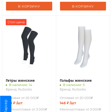
В КОРЗИНУ
В КОРЗИНУ
Стоп цена
Гетры женские
Гольфы женские
В наличии: 14
В наличии: 5
Бренд:
RuSocks
Бренд:
RuSocks
Оптовая
от 20 000₽
Оптовая
от 20 000₽
Парсер
350
₽
/шт
146
₽
/шт
Мелкооптовая
от 3 000₽
Мелкооптовая
от 3 000₽