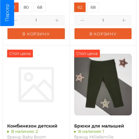
Парсер
62
80
68
62
68
В КОРЗИНУ
В КОРЗИНУ
Стоп цена
Стоп цена
Комбинезон детский
Брюки для малышей
В наличии: 2
В наличии: 1
Бренд:
Baby Boom
Бренд:
Millefamille