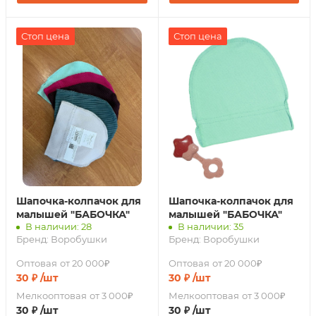
Стоп цена
Стоп цена
Шапочка-колпачок для
Шапочка-колпачок для
малышей "БАБОЧКА"
малышей "БАБОЧКА"
В наличии: 28
В наличии: 35
Бренд:
Воробушки
Бренд:
Воробушки
Оптовая
от 20 000₽
Оптовая
от 20 000₽
30
₽
/шт
30
₽
/шт
Мелкооптовая
от 3 000₽
Мелкооптовая
от 3 000₽
30
₽
/шт
30
₽
/шт