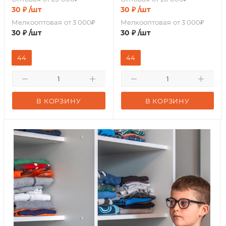
30
₽
/шт
30
₽
/шт
Мелкооптовая
от 3 000₽
Мелкооптовая
от 3 000₽
30
₽
/шт
30
₽
/шт
44
44
В КОРЗИНУ
В КОРЗИНУ