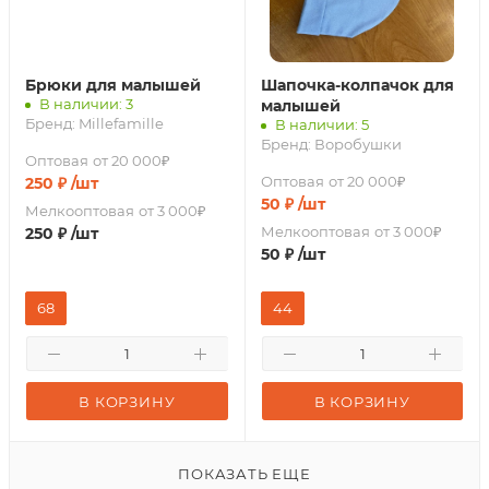
Брюки для малышей
Шапочка-колпачок для
В наличии: 3
малышей
Бренд:
Millefamille
В наличии: 5
Бренд:
Воробушки
Оптовая
от 20 000₽
Оптовая
от 20 000₽
250
₽
/шт
50
₽
/шт
Мелкооптовая
от 3 000₽
Мелкооптовая
от 3 000₽
250
₽
/шт
50
₽
/шт
68
44
В КОРЗИНУ
В КОРЗИНУ
ПОКАЗАТЬ ЕЩЕ