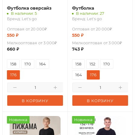
Футболка оверсайз
Футболка
В наличии: 5
В наличии: 27
Бренд:
Let's go
Бренд:
Let's go
Оптовая
от 20 000₽
Оптовая
от 20 000₽
550
₽
550
₽
Мелкооптовая
от 3 000₽
Мелкооптовая
от 3 000₽
660
₽
743
₽
158
170
164
158
152
170
176
164
176
В КОРЗИНУ
В КОРЗИНУ
Новинка
Новинка