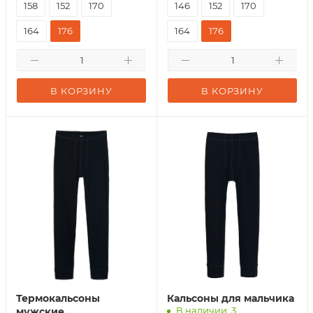
158
152
170
146
152
170
164
176
164
176
В КОРЗИНУ
В КОРЗИНУ
Термокальсоны
Кальсоны для мальчика
В наличии: 3
мужские