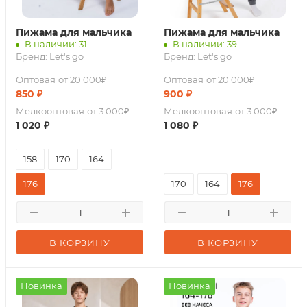
Пижама для мальчика
Пижама для мальчика
В наличии: 31
В наличии: 39
Бренд:
Let's go
Бренд:
Let's go
Оптовая
от 20 000₽
Оптовая
от 20 000₽
850
₽
900
₽
Мелкооптовая
от 3 000₽
Мелкооптовая
от 3 000₽
1 020
₽
1 080
₽
158
170
164
176
170
164
176
В КОРЗИНУ
В КОРЗИНУ
Новинка
Новинка