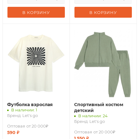
В КОРЗИНУ
В КОРЗИНУ
Футболка взрослая
Спортивный костюм
В наличии: 1
детский
Бренд:
Let's go
В наличии: 24
Бренд:
Let's go
Оптовая
от 20 000₽
Оптовая
от 20 000₽
590
₽
1 550
₽