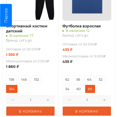
Парсер
Спортивный костюм
Футболка взрослая
В наличии: 12
детский
Бренд:
Let's go
В наличии: 17
Бренд:
Let's go
Оптовая
от 20 000₽
Оптовая
от 20 000₽
455
₽
1 550
₽
Мелкооптовая
от 3 000₽
Мелкооптовая
от 3 000₽
455
₽
1 860
₽
158
146
152
62
56
64
52
164
54
60
66
В КОРЗИНУ
В КОРЗИНУ