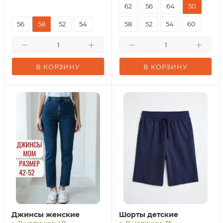
62
56
64
50
56
58
52
54
58
52
54
60
В КОРЗИНУ
В КОРЗИНУ
Джинсы женские
Шорты детские