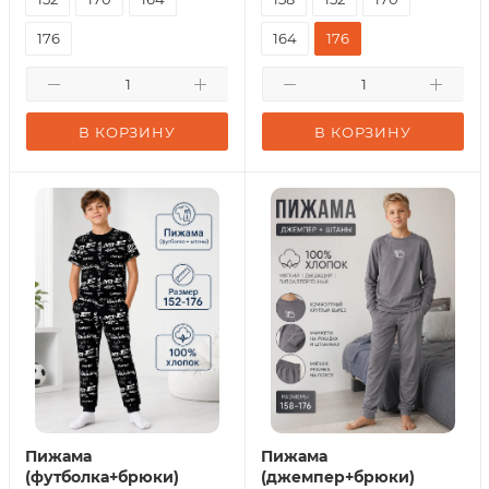
176
164
176
В КОРЗИНУ
В КОРЗИНУ
Пижама
Пижама
(футболка+брюки)
(джемпер+брюки)