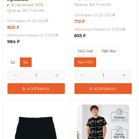
Бренд:
Be Friends
В наличии: 676
Бренд:
Be Friends
Оптовая
от 20 000₽
Оптовая
от 20 000₽
712
₽
820
₽
Мелкооптовая
от 3 000₽
Мелкооптовая
от 3 000₽
855
₽
984
₽
140-146
158-164
52
54
164-170
В КОРЗИНУ
В КОРЗИНУ