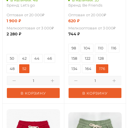
В наличии: 48
В наличии: 35
Бренд:
Let's go
Бренд:
Be Friends
Оптовая
от 20 000₽
Оптовая
от 20 000₽
1 900
₽
620
₽
Мелкооптовая
от 3 000₽
Мелкооптовая
от 3 000₽
2 280
₽
744
₽
98
104
110
116
50
42
44
46
158
122
128
48
52
134
164
176
В КОРЗИНУ
В КОРЗИНУ