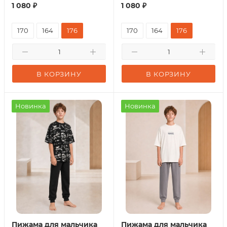
1 080
₽
1 080
₽
170
164
176
170
164
176
В КОРЗИНУ
В КОРЗИНУ
Новинка
Новинка
Пижама для мальчика
Пижама для мальчика