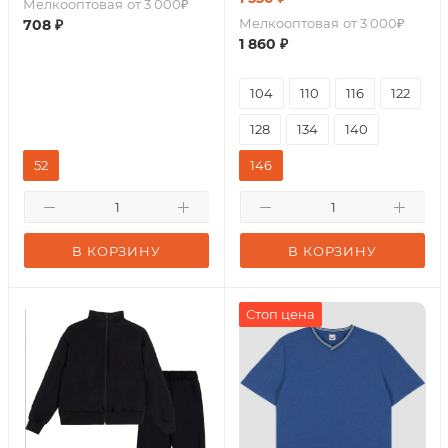
Мелкооптовая
от 3 000₽
Мелкооптовая
от 3 000₽
708
₽
1 860
₽
104
110
116
122
128
134
140
52
146
В КОРЗИНУ
В КОРЗИНУ
Стоп цена