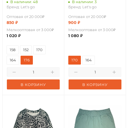
В наличии: 48
В наличии: 3
Бренд:
Let's go
Бренд:
Let's go
Оптовая
от 20 000₽
Оптовая
от 20 000₽
850
₽
900
₽
Мелкооптовая
от 3 000₽
Мелкооптовая
от 3 000₽
1 020
₽
1 080
₽
158
152
170
164
176
170
164
В КОРЗИНУ
В КОРЗИНУ