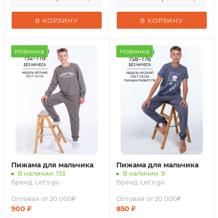
В КОРЗИНУ
В КОРЗИНУ
Новинка
Новинка
Пижама для мальчика
Пижама для мальчика
В наличии: 153
В наличии: 9
Бренд:
Let's go
Бренд:
Let's go
Оптовая
от 20 000₽
Оптовая
от 20 000₽
900
₽
850
₽