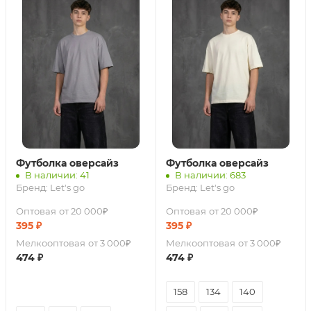
Футболка оверсайз
Футболка оверсайз
В наличии: 41
В наличии: 683
Бренд:
Let's go
Бренд:
Let's go
Оптовая
от 20 000₽
Оптовая
от 20 000₽
395
₽
395
₽
Мелкооптовая
от 3 000₽
Мелкооптовая
от 3 000₽
474
₽
474
₽
158
134
140