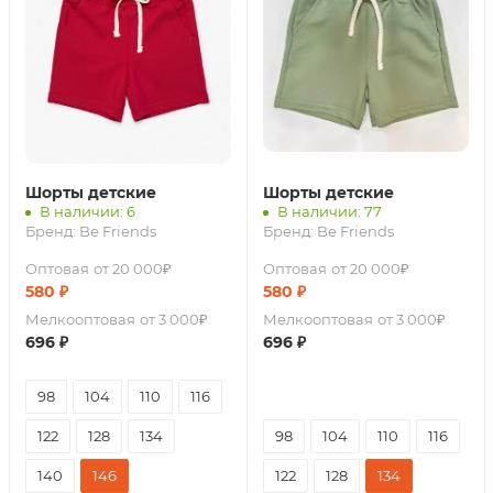
Шорты детские
Шорты детские
В наличии: 6
В наличии: 77
Бренд:
Be Friends
Бренд:
Be Friends
Оптовая
от 20 000₽
Оптовая
от 20 000₽
580
₽
580
₽
Мелкооптовая
от 3 000₽
Мелкооптовая
от 3 000₽
696
₽
696
₽
98
104
110
116
122
128
134
98
104
110
116
140
146
122
128
134