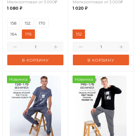
Мелкооптовая
от 3 000₽
Мелкооптовая
от 3 000₽
1 080
₽
1 020
₽
158
152
170
164
176
152
В КОРЗИНУ
В КОРЗИНУ
Новинка
Новинка