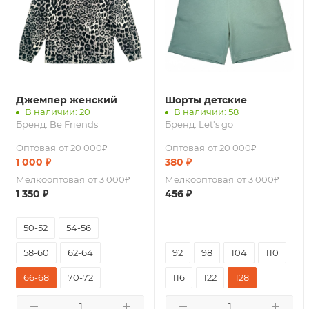
Джемпер женский
Шорты детские
В наличии: 20
В наличии: 58
Бренд:
Be Friends
Бренд:
Let's go
Оптовая
от 20 000₽
Оптовая
от 20 000₽
1 000
₽
380
₽
Мелкооптовая
от 3 000₽
Мелкооптовая
от 3 000₽
1 350
₽
456
₽
50-52
54-56
58-60
62-64
92
98
104
110
66-68
70-72
116
122
128