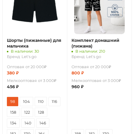
Шорты (пижамные) для
Комплект домашний
мальчика
(пижама)
В наличии: 30
В наличии: 210
Бренд:
Let's go
Бренд:
Let's go
Оптовая
от 20 000₽
Оптовая
от 20 000₽
380
₽
800
₽
Мелкооптовая
от 3 000₽
Мелкооптовая
от 3 000₽
456
₽
960
₽
98
104
110
116
158
122
128
134
140
146
152
170
164
158
152
170