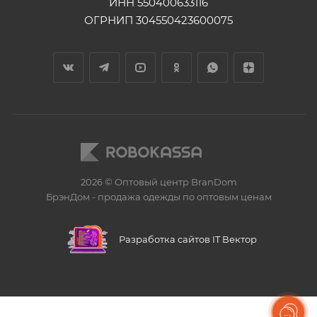
ИНН 550400633116
ОГРНИП 304550423600075
2026 © Оптовый центр BranDom
БрэнДом - продажа одежды по оптовым ценам
БренДом
Разработка сайтов IT Вектор