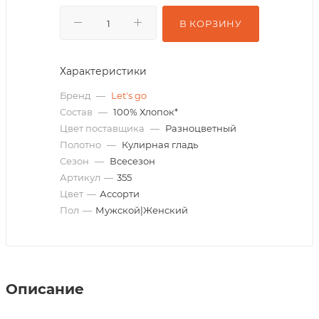
В КОРЗИНУ
Характеристики
Бренд
—
Let's go
Состав
—
100% Хлопок*
Цвет поставщика
—
Разноцветный
Полотно
—
Кулирная гладь
Сезон
—
Всесезон
Артикул
—
355
Цвет
—
Ассорти
Пол
—
Мужской|Женский
Описание