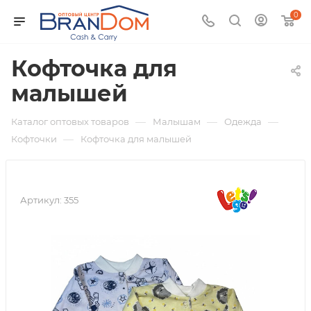
0
Кофточка для
малышей
—
—
—
Каталог оптовых товаров
Малышам
Одежда
—
Кофточки
Кофточка для малышей
Артикул:
355