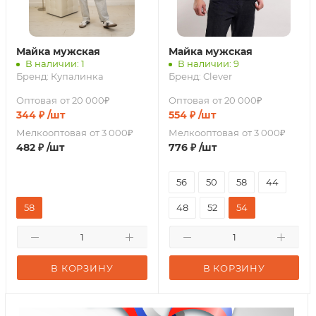
Майка мужская
Майка мужская
В наличии: 1
В наличии: 9
Бренд:
Купалинка
Бренд:
Clever
Оптовая
от 20 000₽
Оптовая
от 20 000₽
344
₽
/шт
554
₽
/шт
Мелкооптовая
от 3 000₽
Мелкооптовая
от 3 000₽
482
₽
/шт
776
₽
/шт
56
50
58
44
58
48
52
54
В КОРЗИНУ
В КОРЗИНУ