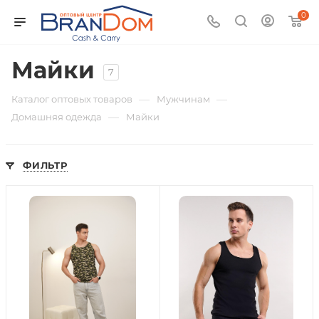
0
Майки
7
—
—
Каталог оптовых товаров
Мужчинам
—
Домашняя одежда
Майки
ФИЛЬТР