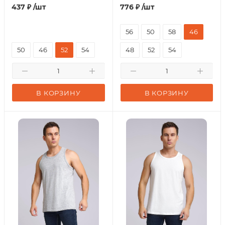
437
₽
/шт
776
₽
/шт
56
50
58
46
50
46
52
54
48
52
54
В КОРЗИНУ
В КОРЗИНУ