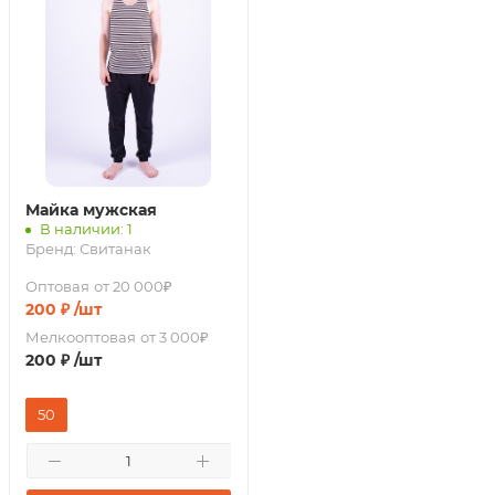
Майка мужская
В наличии: 1
Бренд:
Свитанак
Оптовая
от 20 000₽
200
₽
/шт
Мелкооптовая
от 3 000₽
200
₽
/шт
50