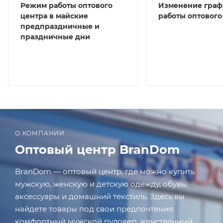
Режим работы оптового
Изменение граф
центра в майские
работы оптового
предпраздничные и
праздничные дни
О КОМПАНИИ
Оптовый центр BranDom
BranDom — оптовый центр, где можно купить
мужскую, женскую и детскую одежду, обувь,
аксессуары и домашний текстиль. Здесь вы
найдете товары под свои предпочтения:
комфортный мужской пуловер, женственный