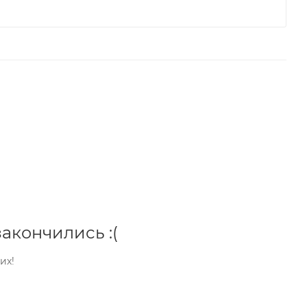
акончились :(
их!