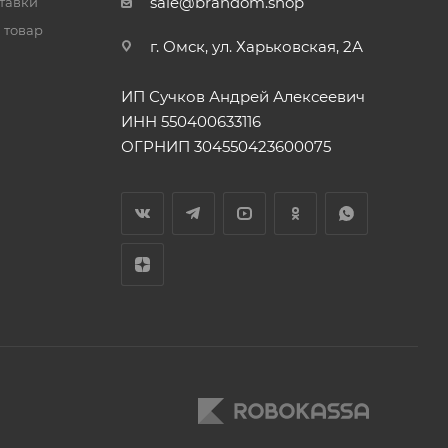
sale@brandom.shop
тавки
 товар
г. Омск, ул. Харьковская, 2А
ИП Сучков Андрей Алексеевич
ИНН 550400633116
ОГРНИП 304550423600075