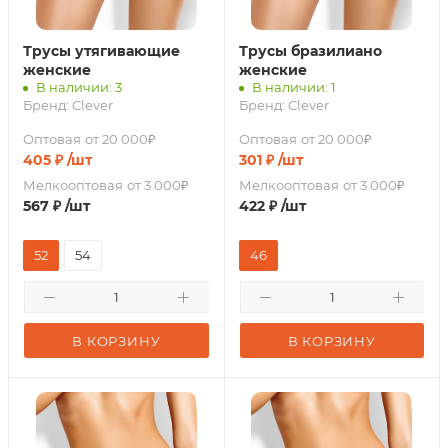
Трусы утягивающие
Трусы бразилиано
женские
женские
В наличии: 3
В наличии: 1
Бренд:
Clever
Бренд:
Clever
Оптовая
от 20 000₽
Оптовая
от 20 000₽
405
₽
/шт
301
₽
/шт
Мелкооптовая
от 3 000₽
Мелкооптовая
от 3 000₽
567
₽
/шт
422
₽
/шт
52
54
46
В КОРЗИНУ
В КОРЗИНУ