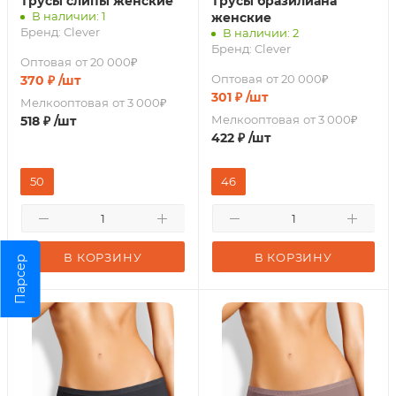
Трусы слипы женские
Трусы бразилиана
В наличии: 1
женские
Бренд:
Clever
В наличии: 2
Бренд:
Clever
Оптовая
от 20 000₽
Оптовая
от 20 000₽
370
₽
/шт
301
₽
/шт
Мелкооптовая
от 3 000₽
Мелкооптовая
от 3 000₽
518
₽
/шт
422
₽
/шт
50
46
В КОРЗИНУ
В КОРЗИНУ
Парсер