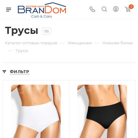
0
Трусы
96
—
—
Каталог оптовых товаров
Женщинам
Нижнее белье
—
Трусы
ФИЛЬТР