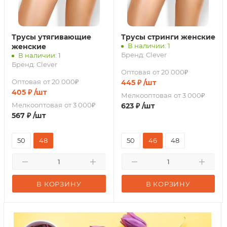
Трусы утягивающие
Трусы стринги женские
В наличии: 1
женские
Бренд:
Clever
В наличии: 1
Бренд:
Clever
Оптовая
от 20 000₽
Оптовая
от 20 000₽
445
₽
/шт
405
₽
/шт
Мелкооптовая
от 3 000₽
Мелкооптовая
от 3 000₽
623
₽
/шт
567
₽
/шт
50
48
50
46
48
В КОРЗИНУ
В КОРЗИНУ