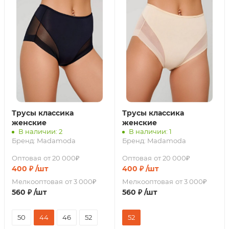
Трусы классика
Трусы классика
женские
женские
В наличии: 2
В наличии: 1
Бренд:
Madamoda
Бренд:
Madamoda
Оптовая
от 20 000₽
Оптовая
от 20 000₽
400
₽
/шт
400
₽
/шт
Мелкооптовая
от 3 000₽
Мелкооптовая
от 3 000₽
560
₽
/шт
560
₽
/шт
50
44
46
52
52