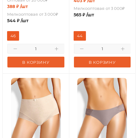
Оптовая
от 20 000₽
403
₽
/шт
388
₽
/шт
Мелкооптовая
от 3 000₽
Мелкооптовая
от 3 000₽
565
₽
/шт
544
₽
/шт
46
44
В КОРЗИНУ
В КОРЗИНУ