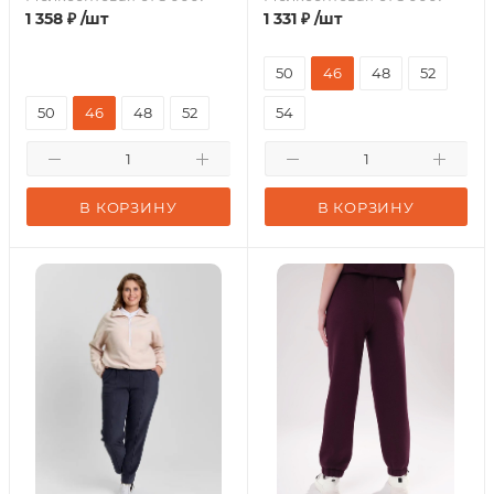
1 358
₽
/шт
1 331
₽
/шт
50
46
48
52
50
46
48
52
54
В КОРЗИНУ
В КОРЗИНУ