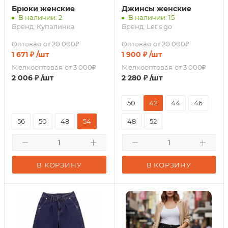
Брюки женские
Джинсы женские
В наличии: 2
В наличии: 15
Бренд:
Купалинка
Бренд:
Let's go
Оптовая
от 20 000₽
Оптовая
от 20 000₽
1 671
₽
/шт
1 900
₽
/шт
Мелкооптовая
от 3 000₽
Мелкооптовая
от 3 000₽
2 006
₽
/шт
2 280
₽
/шт
50
42
44
46
56
50
48
54
48
52
В КОРЗИНУ
В КОРЗИНУ