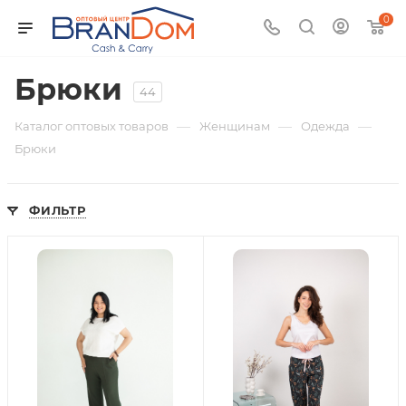
0
Брюки
44
—
—
—
Каталог оптовых товаров
Женщинам
Одежда
Брюки
ФИЛЬТР