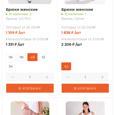
Брюки женские
Брюки женские
В наличии: 2
В наличии: 1
Бренд:
VIOTEX
Бренд:
Clever
Оптовая
от 20 000₽
Оптовая
от 20 000₽
1 109
₽
/шт
1 838
₽
/шт
Мелкооптовая
от 3 000₽
Мелкооптовая
от 3 000₽
1 331
₽
/шт
2 206
₽
/шт
56
58
48
52
54
42
В КОРЗИНУ
В КОРЗИНУ