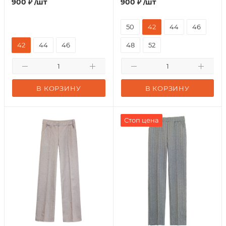
900
₽
/шт
900
₽
/шт
50
42
44
46
42
44
46
48
52
В КОРЗИНУ
В КОРЗИНУ
Стоп цена