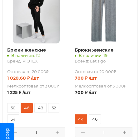
Брюки женские
Брюки женские
В наличии: 12
В наличии: 19
Бренд:
VIOTEX
Бренд:
Let's go
Оптовая
от 20 000₽
Оптовая
от 20 000₽
1 020.60
₽
/шт
700
₽
/шт
Мелкооптовая
от 3 000₽
Мелкооптовая
от 3 000₽
1 225
₽
/шт
700
₽
/шт
50
46
48
52
54
44
46
Парсер