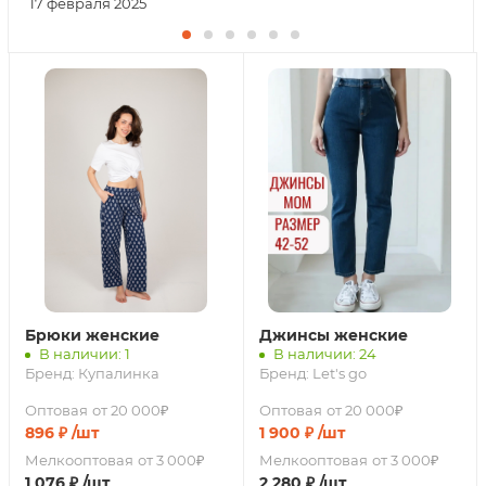
17 февраля 2025
Брюки женские
Джинсы женские
В наличии: 1
В наличии: 24
Бренд:
Купалинка
Бренд:
Let's go
Оптовая
от 20 000₽
Оптовая
от 20 000₽
896
₽
/шт
1 900
₽
/шт
Мелкооптовая
от 3 000₽
Мелкооптовая
от 3 000₽
1 076
₽
/шт
2 280
₽
/шт