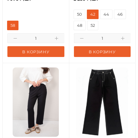
50
42
44
46
58
48
52
В КОРЗИНУ
В КОРЗИНУ