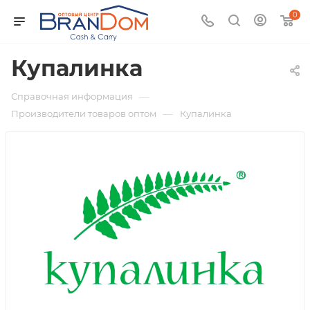
0
Купалинка
—
Справочная информация
—
Производители товаров оптом
Купалинка