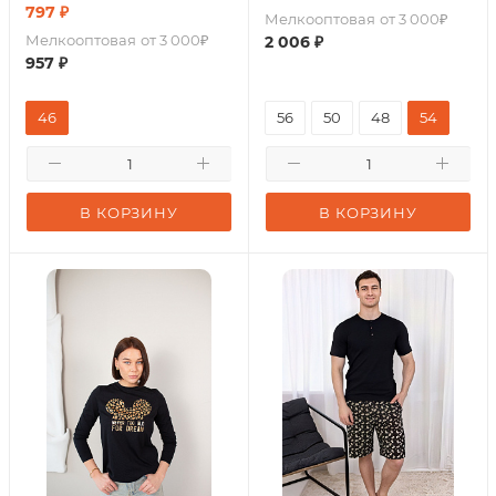
797
₽
Мелкооптовая
от 3 000₽
Мелкооптовая
от 3 000₽
2 006
₽
957
₽
46
56
50
48
54
В КОРЗИНУ
В КОРЗИНУ