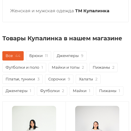
Женская и мужская одежда
ТМ Купалинка
Товары Купалинка в нашем магазине
Все
44
Брюки
11
Джемперы
9
Футболки и поло
1
Майки и топы
2
Пижамы
2
Платья, туники
3
Сорочки
9
Халаты
2
Джемперы
1
Футболки
2
Майки
1
Пижамы
1