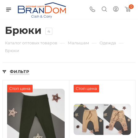
0
Брюки
4
—
—
—
Каталог оптовых товаров
Малышам
Одежда
Брюки
ФИЛЬТР
Стоп цена
Стоп цена