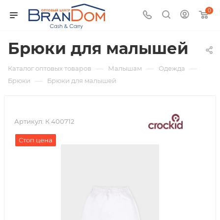
0
Брюки для малышей
—
—
—
Каталог оптовых товаров
Малышам
Одежда
—
Брюки
Брюки для малышей
Артикул:
К 400712
Стоп цена