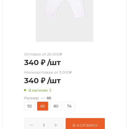
Оптовая
от 20 000₽
340
₽
/шт
Мелкооптовая
от 3 000₽
340
₽
/шт
В наличии: 3
Размер
—
86
92
86
80
74
В КОРЗИНУ