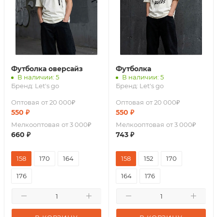
Футболка оверсайз
Футболка
В наличии: 5
В наличии: 5
Бренд:
Let's go
Бренд:
Let's go
Оптовая
от 20 000₽
Оптовая
от 20 000₽
550
₽
550
₽
Мелкооптовая
от 3 000₽
Мелкооптовая
от 3 000₽
660
₽
743
₽
158
170
164
158
152
170
176
164
176