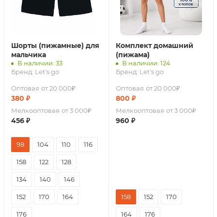
Шорты (пижамные) для
Комплект домашний
мальчика
(пижама)
В наличии: 33
В наличии: 124
Бренд:
Let's go
Бренд:
Let's go
Оптовая
от 20 000₽
Оптовая
от 20 000₽
380
₽
800
₽
Мелкооптовая
от 3 000₽
Мелкооптовая
от 3 000₽
456
₽
960
₽
98
104
110
116
158
122
128
134
140
146
152
170
164
158
152
170
176
164
176