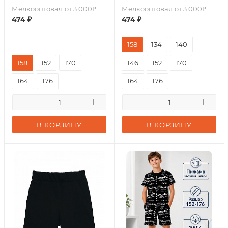
Мелкооптовая
от 3 000₽
Мелкооптовая
от 3 000₽
474
₽
474
₽
158
134
140
158
152
170
146
152
170
164
176
164
176
В КОРЗИНУ
В КОРЗИНУ