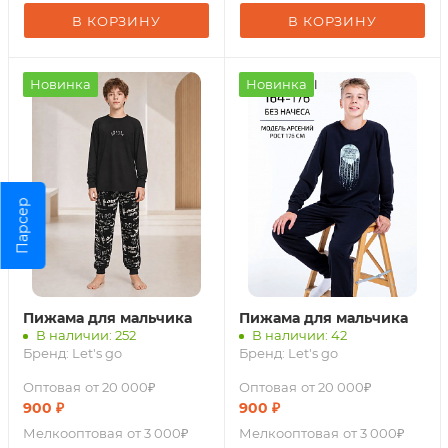
В КОРЗИНУ
В КОРЗИНУ
Новинка
Новинка
Парсер
Пижама для мальчика
Пижама для мальчика
В наличии: 252
В наличии: 42
Бренд:
Let's go
Бренд:
Let's go
Оптовая
от 20 000₽
Оптовая
от 20 000₽
900
₽
900
₽
Мелкооптовая
от 3 000₽
Мелкооптовая
от 3 000₽