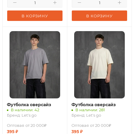
В КОРЗИНУ
В КОРЗИНУ
Футболка оверсайз
Футболка оверсайз
В наличии: 42
В наличии: 281
Бренд:
Let's go
Бренд:
Let's go
Оптовая
от 20 000₽
Оптовая
от 20 000₽
395
₽
395
₽