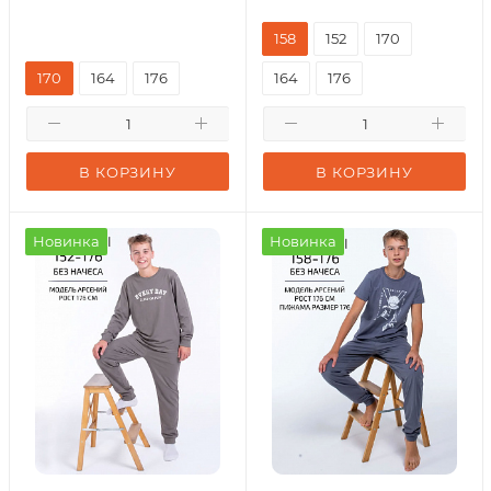
158
152
170
170
164
176
164
176
В КОРЗИНУ
В КОРЗИНУ
Новинка
Новинка