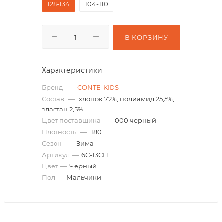
128-134
104-110
В КОРЗИНУ
Характеристики
Бренд
—
CONTE-KIDS
Состав
—
хлопок 72%, полиамид 25,5%,
эластан 2,5%
Цвет поставщика
—
000 черный
Плотность
—
180
Сезон
—
Зима
Артикул
—
6С-13СП
Цвет
—
Черный
Пол
—
Мальчики