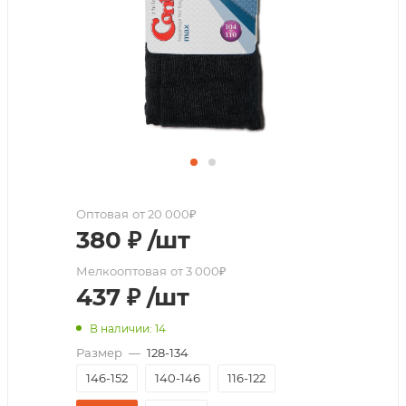
Оптовая
от 20 000₽
380
₽
/шт
Мелкооптовая
от 3 000₽
437
₽
/шт
В наличии: 14
Размер
—
128-134
146-152
140-146
116-122