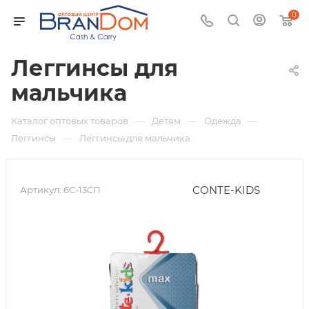
0
Леггинсы для
мальчика
—
—
—
Каталог оптовых товаров
Детям
Одежда
—
Леггинсы
Леггинсы для мальчика
CONTE-KIDS
Артикул:
6С-13СП