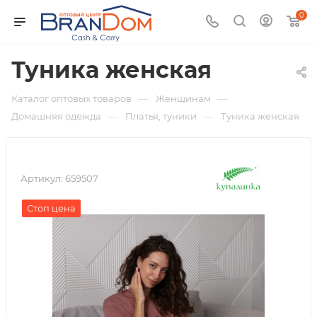
0
Туника женская
—
—
Каталог оптовых товаров
Женщинам
—
—
Домашняя одежда
Платья, туники
Туника женская
Артикул:
659507
Стоп цена