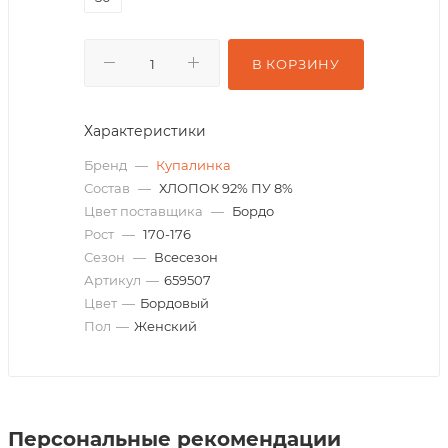
В КОРЗИНУ
Характеристики
Бренд
—
Купалинка
Состав
—
ХЛОПОК 92% ПУ 8%
Цвет поставщика
—
Бордо
Рост
—
170-176
Сезон
—
Всесезон
Артикул
—
659507
Цвет
—
Бордовый
Пол
—
Женский
Персональные рекомендации