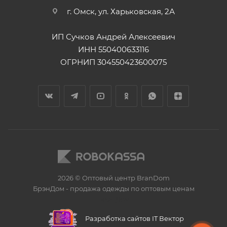
г. Омск, ул. Харьковская, 2А
ИП Сучков Андрей Алексеевич
ИНН 550400633116
ОГРНИП 304550423600075
2026 © Оптовый центр BranDom
БрэнДом - продажа одежды по оптовым ценам
БренДом
Разработка сайтов IT Вектор