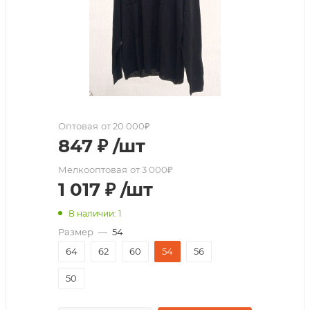
Оптовая
от 20 000₽
847
₽
/шт
Мелкооптовая
от 3 000₽
1 017
₽
/шт
В наличии: 1
Размер
—
54
64
62
60
54
56
50