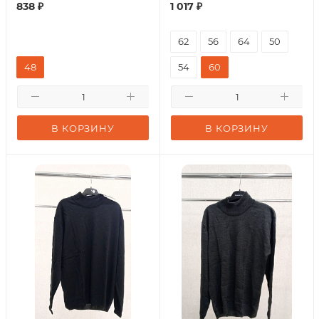
838
₽
1 017
₽
62
56
64
50
48
54
60
В КОРЗИНУ
В КОРЗИНУ