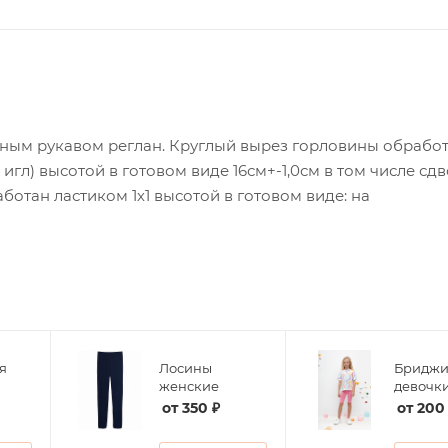
линым рукавом реглан. Круглый вырез горловины обрабо
игл) высотой в готовом виде 16см+-1,0см в том числе сд
аботан ластиком 1х1 высотой в готовом виде: на
я
Лосины
Бриджи
женские
девочк
от
350 ₽
от
200