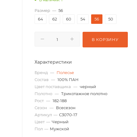
Размер
—
56
64
62
60
54
56
50
В КОРЗИНУ
Характеристики
Бренд
—
Полесье
Состав
—
100% ПАН
Цвет поставщика
—
черный
Полотно
—
Трикотажное полотно
Рост
—
182-188
Сезон
—
Всесезон
Артикул
—
С3070-17
Цвет
—
Черный
Пол
—
Мужской