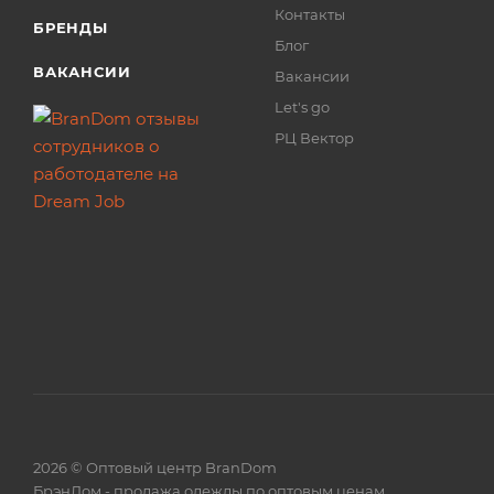
Контакты
БРЕНДЫ
Блог
ВАКАНСИИ
Вакансии
Let's go
РЦ Вектор
2026 © Оптовый центр BranDom
БрэнДом - продажа одежды по оптовым ценам