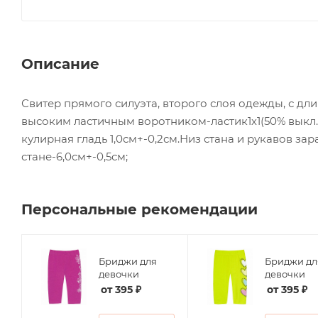
Описание
Свитер прямого силуэта, второго слоя одежды, с д
высоким ластичным воротником-ластик1х1(50% выкл. 
кулирная гладь 1,0см+-0,2см.Низ стана и рукавов зар
стане-6,0см+-0,5см;
Персональные рекомендации
Бриджи для
Бриджи дл
ие
девочки
девочки
от
395 ₽
от
395 ₽