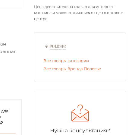
Цена действительна только для интернет-
магазина и может отличаться от цен в оптовом
центре.
тан
военная
Все товары категории
Все товары бренда Полесье
 для
Футболка поло
Футб
и
детская
дево
 ₽
от
200 ₽
от
1
Нужна консультация?