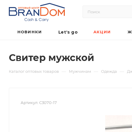
НОВИНКИ
Let's go
АКЦИИ
Ж
Свитер мужской
—
—
—
Каталог оптовых товаров
Мужчинам
Одежда
Д
Артикул:
С3070-17