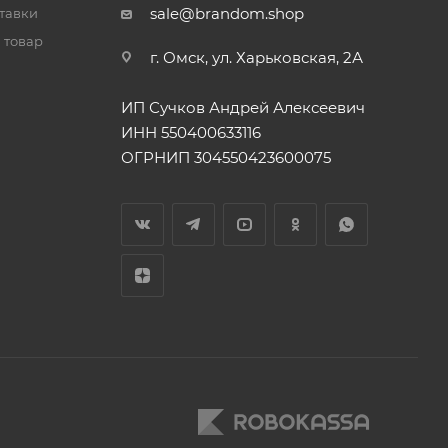
sale@brandom.shop
тавки
 товар
г. Омск, ул. Харьковская, 2А
ИП Сучков Андрей Алексеевич
ИНН 550400633116
ОГРНИП 304550423600075