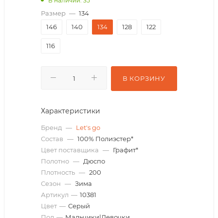
В наличии: 35
Размер
—
134
146
140
134
128
122
116
В КОРЗИНУ
Характеристики
Бренд
—
Let's go
Состав
—
100% Полиэстер*
Цвет поставщика
—
Графит*
Полотно
—
Дюспо
Плотность
—
200
Сезон
—
Зима
Артикул
—
10381
Цвет
—
Серый
Пол
—
Мальчики|Девочки