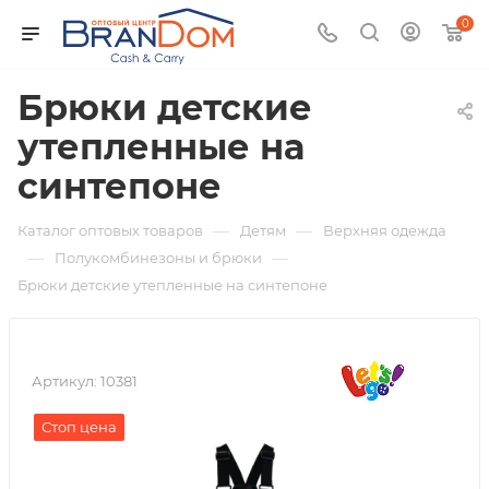
0
Брюки детские
утепленные на
синтепоне
—
—
Каталог оптовых товаров
Детям
Верхняя одежда
—
—
Полукомбинезоны и брюки
Брюки детские утепленные на синтепоне
Артикул:
10381
Стоп цена