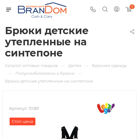
0
Брюки детские
утепленные на
синтепоне
—
—
Каталог оптовых товаров
Детям
Верхняя одежда
—
—
Полукомбинезоны и брюки
Брюки детские утепленные на синтепоне
Артикул:
10381
Стоп цена