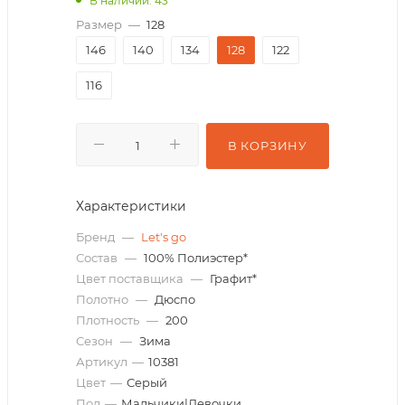
В наличии: 43
Размер
—
128
146
140
134
128
122
116
В КОРЗИНУ
Характеристики
Бренд
—
Let's go
Состав
—
100% Полиэстер*
Цвет поставщика
—
Графит*
Полотно
—
Дюспо
Плотность
—
200
Сезон
—
Зима
Артикул
—
10381
Цвет
—
Серый
Пол
—
Мальчики|Девочки