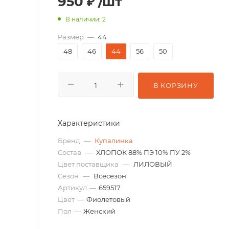
950
₽
/шт
В наличии: 2
Размер
—
44
48
46
44
56
50
В КОРЗИНУ
Характеристики
Бренд
—
Купалинка
Состав
—
ХЛОПОК 88% ПЭ 10% ПУ 2%
Цвет поставщика
—
ЛИЛОВЫЙ
Сезон
—
Всесезон
Артикул
—
659517
Цвет
—
Фиолетовый
Пол
—
Женский