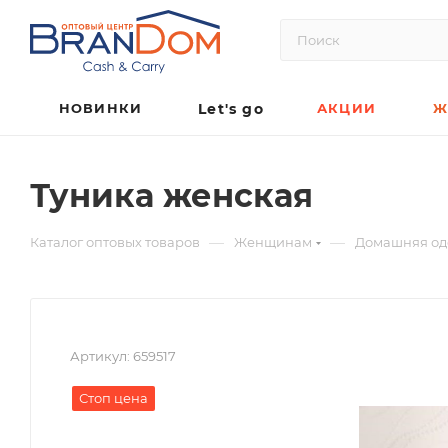
НОВИНКИ
Let's go
АКЦИИ
Ж
Туника женская
—
—
Каталог оптовых товаров
Женщинам
Домашняя о
Артикул:
659517
Стоп цена