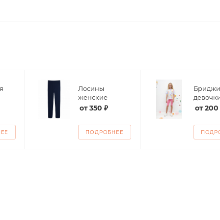
я
Лосины
Бриджи
женские
девочк
от
350 ₽
от
200
НЕЕ
ПОДРОБНЕЕ
ПОДР