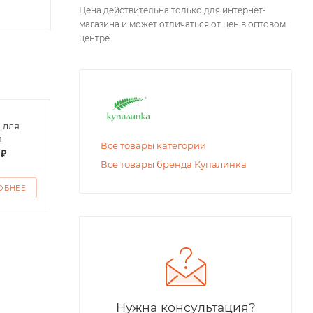
Цена действительна только для интернет-
магазина и может отличаться от цен в оптовом
центре.
 для
Футболка для
Футб
и
девочки
дево
Все товары категории
 ₽
от
150 ₽
от
1
Все товары бренда Купалинка
ОБНЕЕ
ПОДРОБНЕЕ
ПО
Нужна консультация?