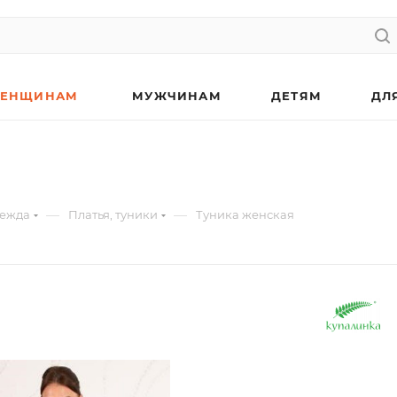
ЕНЩИНАМ
МУЖЧИНАМ
ДЕТЯМ
ДЛ
—
—
дежда
Платья, туники
Туника женская