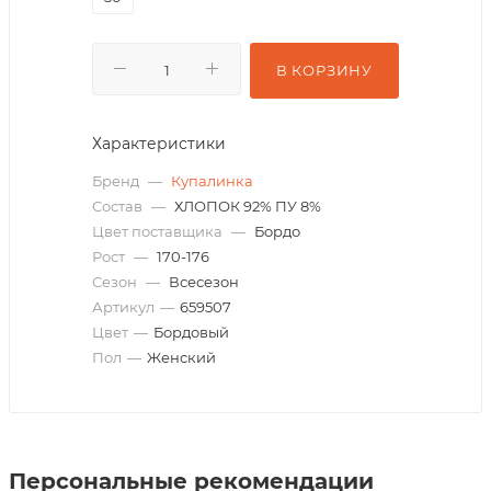
В КОРЗИНУ
Характеристики
Бренд
—
Купалинка
Состав
—
ХЛОПОК 92% ПУ 8%
Цвет поставщика
—
Бордо
Рост
—
170-176
Сезон
—
Всесезон
Артикул
—
659507
Цвет
—
Бордовый
Пол
—
Женский
Персональные рекомендации