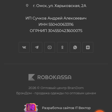
г. Омск, ул. Харьковская, 2А
ИП Сучков Андрей Алексеевич
ИНН 550400633116
ОГРНИП 304550423600075
2026 © Оптовый центр BranDom
БрэнДом - продажа одежды по оптовым ценам
БренДом
Разработка сайтов IT Вектор