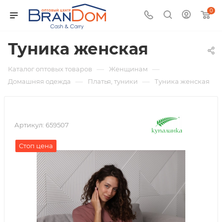
0
Туника женская
—
—
Каталог оптовых товаров
Женщинам
—
—
Домашняя одежда
Платья, туники
Туника женская
Артикул:
659507
Стоп цена