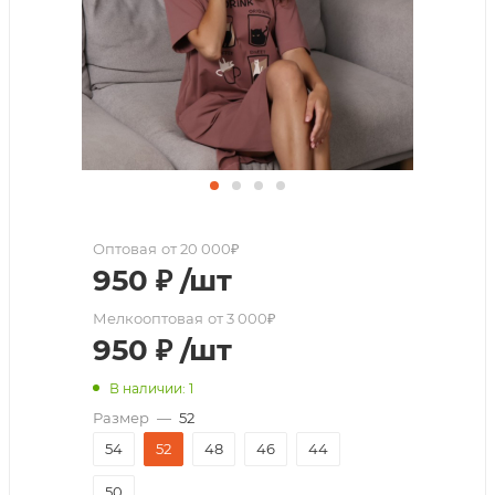
Оптовая
от 20 000₽
950
₽
/шт
Мелкооптовая
от 3 000₽
950
₽
/шт
В наличии: 1
Размер
—
52
54
52
48
46
44
50