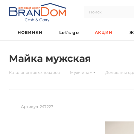
НОВИНКИ
Let's go
АКЦИИ
Ж
Майка мужская
—
—
Каталог оптовых товаров
Мужчинам
Домашняя од
Артикул:
247227