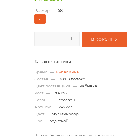
Размер
—
58
58
В КОРЗИНУ
Характеристики
Бренд
—
Купалинка
Состав
—
100% Хлопок*
Цвет поставщика
—
набивка
Рост
—
170-176
Сезон
—
Всесезон
Артикул
—
247227
Цвет
—
Мультиколор
Пол
—
Мужской
Цена действительна только для интернет-