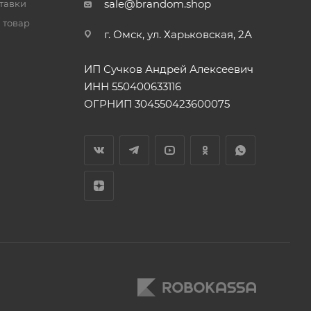
sale@brandom.shop
тавки
 товар
г. Омск, ул. Харьковская, 2А
ИП Сучков Андрей Алексеевич
ИНН 550400633116
ОГРНИП 304550423600075