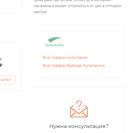
магазина и может отличаться от цен в оптовом
центре.
Бриджи для
Футб
Все товары категории
е
девочки
детс
₽
от
200 ₽
от
2
Все товары бренда Купалинка
ОБНЕЕ
ПОДРОБНЕЕ
ПО
Нужна консультация?