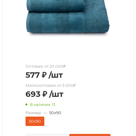
Оптовая
от 20 000₽
577
₽
/шт
Мелкооптовая
от 3 000₽
693
₽
/шт
В наличии: 13
Размер
—
50x90
50x90