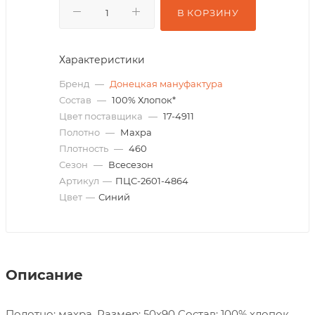
В КОРЗИНУ
Характеристики
Бренд
—
Донецкая мануфактура
Состав
—
100% Хлопок*
Цвет поставщика
—
17-4911
Полотно
—
Махра
Плотность
—
460
Сезон
—
Всесезон
Артикул
—
ПЦС-2601-4864
Цвет
—
Синий
Описание
Полотно: махра. Размер: 50х90 Состав: 100% хлопок.