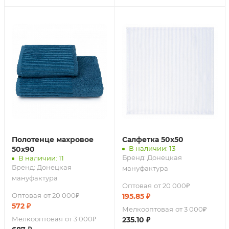
Полотенце махровое
Салфетка 50х50
В наличии: 13
50х90
Бренд:
Донецкая
В наличии: 11
Бренд:
Донецкая
мануфактура
мануфактура
Оптовая
от 20 000₽
Оптовая
от 20 000₽
195.85
₽
572
₽
Мелкооптовая
от 3 000₽
Мелкооптовая
от 3 000₽
235.10
₽