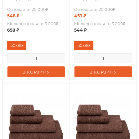
Оптовая
от 20 000₽
Оптовая
от 20 000₽
548
₽
453
₽
Мелкооптовая
от 3 000₽
Мелкооптовая
от 3 000₽
658
₽
544
₽
50x90
50x90
В КОРЗИНУ
В КОРЗИНУ