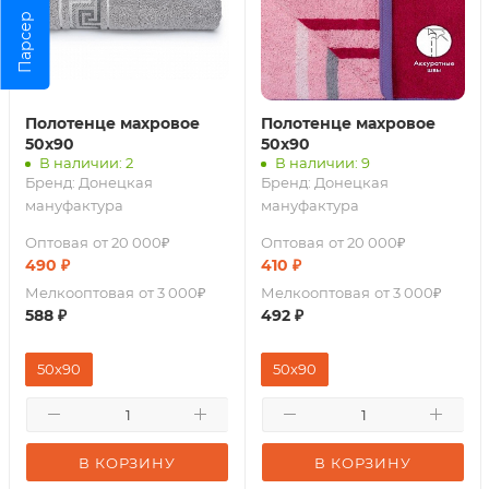
Парсер
Полотенце махровое
Полотенце махровое
50х90
50х90
В наличии: 2
В наличии: 9
Бренд:
Донецкая
Бренд:
Донецкая
мануфактура
мануфактура
Оптовая
от 20 000₽
Оптовая
от 20 000₽
490
₽
410
₽
Мелкооптовая
от 3 000₽
Мелкооптовая
от 3 000₽
588
₽
492
₽
50x90
50х90
В КОРЗИНУ
В КОРЗИНУ