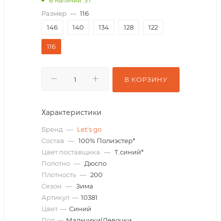
В наличии: 37
Размер
—
116
146
140
134
128
122
116
В КОРЗИНУ
Характеристики
Бренд
—
Let's go
Состав
—
100% Полиэстер*
Цвет поставщика
—
Т.синий*
Полотно
—
Дюспо
Плотность
—
200
Сезон
—
Зима
Артикул
—
10381
Цвет
—
Синий
Пол
—
Мальчики|Девочки