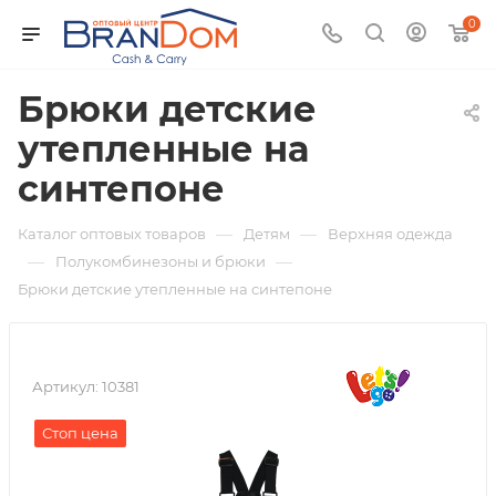
0
Брюки детские
утепленные на
синтепоне
—
—
Каталог оптовых товаров
Детям
Верхняя одежда
—
—
Полукомбинезоны и брюки
Брюки детские утепленные на синтепоне
Артикул:
10381
Стоп цена