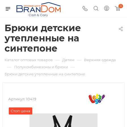
0
Брюки детские
утепленные на
синтепоне
—
—
Каталог оптовых товаров
Детям
Верхняя одежда
—
—
Полукомбинезоны и брюки
Брюки детские утепленные на синтепоне
Артикул:
10419
Стоп цена