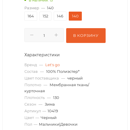
В наличии: 13
Размер
—
140
164
152
146
140
В КОРЗИНУ
Характеристики
Бренд
—
Let's go
Состав
—
100% Полиэстер*
Цвет поставщика
—
черный
Полотно
—
Мембранная ткань/
курточная
Плотность
—
130
Сезон
—
Зима
Артикул
—
10419
Цвет
—
Черный
Пол
—
Мальчики|Девочки