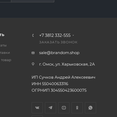
ТЬ
+7 3812 332-555
ЗАКАЗАТЬ ЗВОНОК
латы
sale@brandom.shop
тавки
 товар
г. Омск, ул. Харьковская, 2А
ИП Сучков Андрей Алексеевич
ИНН 550400633116
ОГРНИП 304550423600075