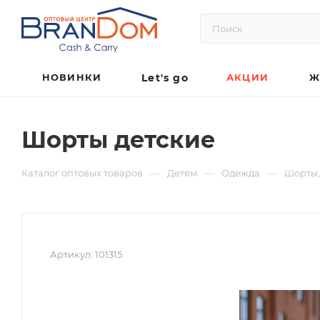
НОВИНКИ
Let's go
АКЦИИ
Ж
Шорты детские
—
—
—
Каталог оптовых товаров
Детям
Одежда
Шорты,
Артикул:
101315