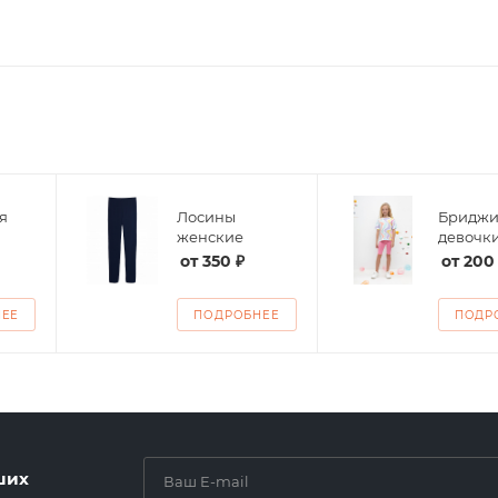
я
Лосины
Бриджи
женские
девочк
от
350 ₽
от
200
НЕЕ
ПОДРОБНЕЕ
ПОДР
ших