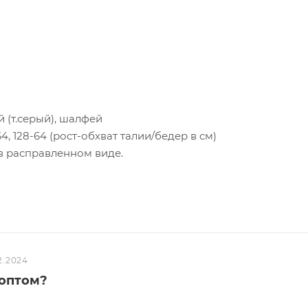
й (т.серый), шалфей
2-64, 128-64 (рост-обхват талии/бедер в см)
 в расправленном виде.
2.2024
 оптом?