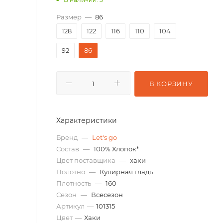
Размер
—
86
128
122
116
110
104
92
86
В КОРЗИНУ
Характеристики
Бренд
—
Let's go
Состав
—
100% Хлопок*
Цвет поставщика
—
хаки
Полотно
—
Кулирная гладь
Плотность
—
160
Сезон
—
Всесезон
Артикул
—
101315
Цвет
—
Хаки