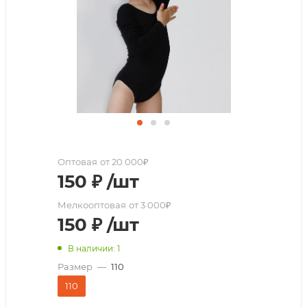
Оптовая
от 20 000₽
150
₽
/шт
Мелкооптовая
от 3 000₽
150
₽
/шт
В наличии: 1
Размер
—
110
110