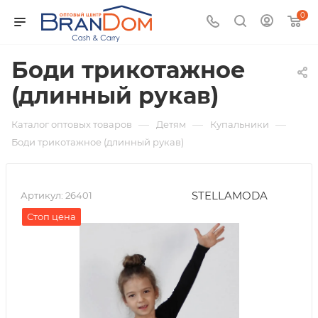
0
Боди трикотажное
(длинный рукав)
—
—
—
Каталог оптовых товаров
Детям
Купальники
Боди трикотажное (длинный рукав)
STELLAMODA
Артикул:
26401
Стоп цена