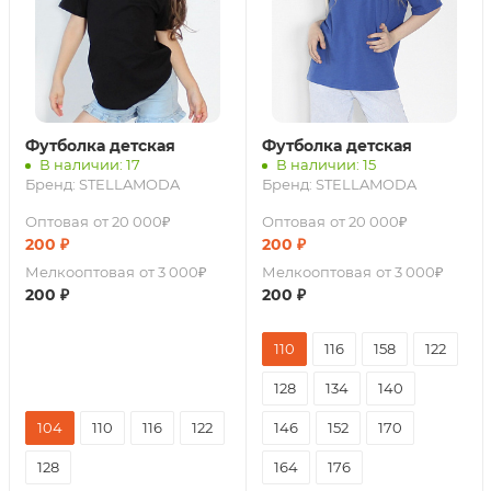
Футболка детская
Футболка детская
В наличии: 17
В наличии: 15
Бренд:
STELLAMODA
Бренд:
STELLAMODA
Оптовая
от 20 000₽
Оптовая
от 20 000₽
200
₽
200
₽
Мелкооптовая
от 3 000₽
Мелкооптовая
от 3 000₽
200
₽
200
₽
110
116
158
122
128
134
140
104
110
116
122
146
152
170
128
164
176