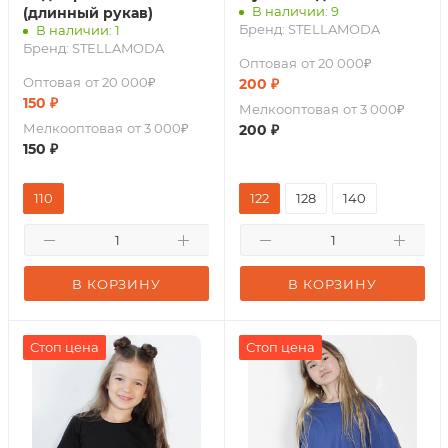
В наличии: 9
(длинный рукав)
Бренд:
STELLAMODA
В наличии: 1
Бренд:
STELLAMODA
Оптовая
от 20 000₽
Оптовая
от 20 000₽
200
₽
150
₽
Мелкооптовая
от 3 000₽
Мелкооптовая
от 3 000₽
200
₽
150
₽
110
122
128
140
В КОРЗИНУ
В КОРЗИНУ
Стоп цена
Стоп цена