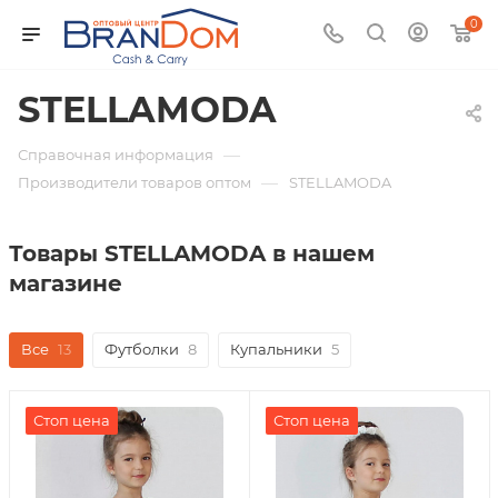
0
STELLAMODA
—
Справочная информация
—
Производители товаров оптом
STELLAMODA
Товары STELLAMODA в нашем
магазине
Все
13
Футболки
8
Купальники
5
Стоп цена
Стоп цена