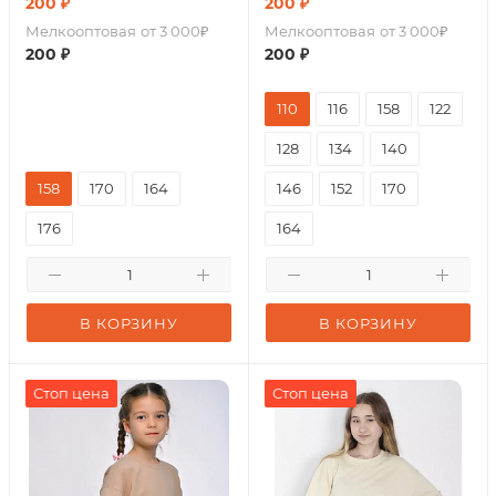
200
₽
200
₽
Мелкооптовая
от 3 000₽
Мелкооптовая
от 3 000₽
200
₽
200
₽
110
116
158
122
128
134
140
158
170
164
146
152
170
176
164
В КОРЗИНУ
В КОРЗИНУ
Стоп цена
Стоп цена