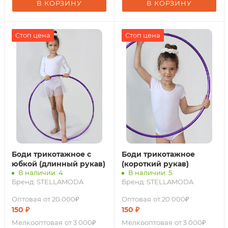
В КОРЗИНУ
В КОРЗИНУ
Стоп цена
Стоп цена
Боди трикотажное с
Боди трикотажное
юбкой (длинный рукав)
(короткий рукав)
В наличии: 4
В наличии: 5
Бренд:
STELLAMODA
Бренд:
STELLAMODA
Оптовая
от 20 000₽
Оптовая
от 20 000₽
150
₽
150
₽
Мелкооптовая
от 3 000₽
Мелкооптовая
от 3 000₽