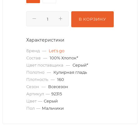
В КОРЗИНУ
Характеристики
Бренд
—
Let's go
Состав
—
100% Хлопок*
Цвет поставщика
—
Серый*
Полотно
—
Кулирная гладь
Плотность
—
160
Сезон
—
Всесезон
Артикул
—
92315
Цвет
—
Серый
Пол
—
Мальчики