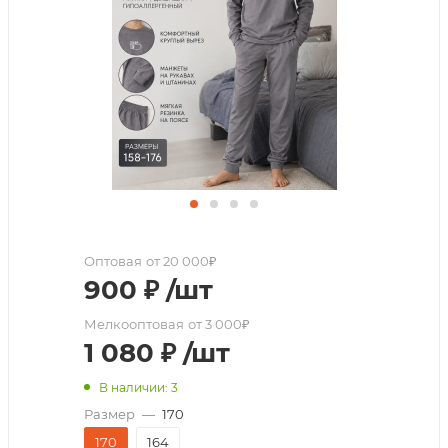
Оптовая
от 20 000₽
900
₽
/шт
Мелкооптовая
от 3 000₽
1 080
₽
/шт
В наличии: 3
Размер
—
170
170
164