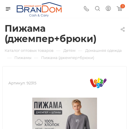
0
Пижама
(джемпер+брюки)
—
—
Каталог оптовых товаров
Детям
Домашняя одежда
—
—
Пижамы
Пижама (джемпер+брюки)
Артикул:
92315