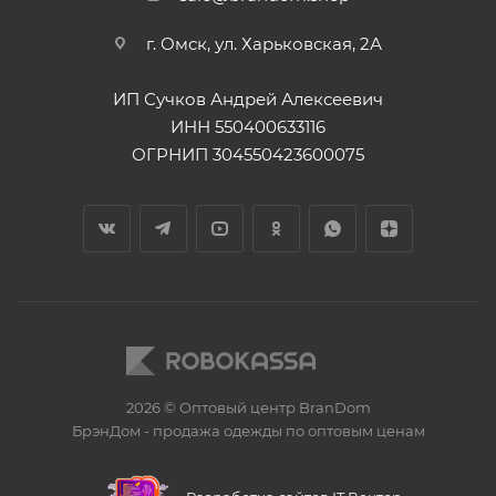
г. Омск, ул. Харьковская, 2А
ИП Сучков Андрей Алексеевич
ИНН 550400633116
ОГРНИП 304550423600075
2026 © Оптовый центр BranDom
БрэнДом - продажа одежды по оптовым ценам
БренДом