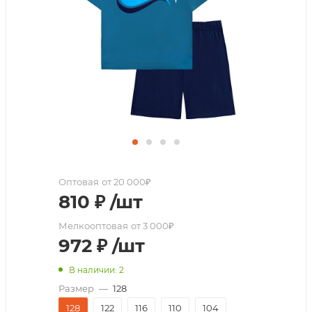
Оптовая
от 20 000₽
810
₽
/шт
Мелкооптовая
от 3 000₽
972
₽
/шт
В наличии: 2
Размер
—
128
128
122
116
110
104