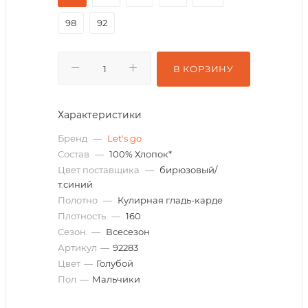
98
92
В КОРЗИНУ
Характеристики
Бренд
—
Let's go
Состав
—
100% Хлопок*
Цвет поставщика
—
бирюзовый/
т.синий
Полотно
—
Кулирная гладь-карде
Плотность
—
160
Сезон
—
Всесезон
Артикул
—
92283
Цвет
—
Голубой
Пол
—
Мальчики