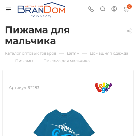
0
Пижама для
мальчика
—
—
Каталог оптовых товаров
Детям
Домашняя одежда
—
—
Пижамы
Пижама для мальчика
Артикул:
92283