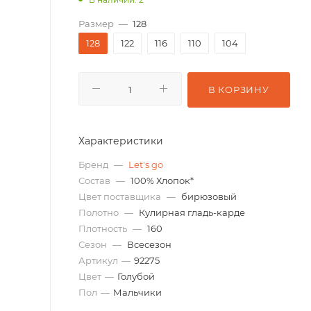
Размер
—
128
128
122
116
110
104
В КОРЗИНУ
Характеристики
Бренд
—
Let's go
Состав
—
100% Хлопок*
Цвет поставщика
—
бирюзовый
Полотно
—
Кулирная гладь-карде
Плотность
—
160
Сезон
—
Всесезон
Артикул
—
92275
Цвет
—
Голубой
Пол
—
Мальчики