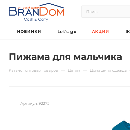
НОВИНКИ
Let's go
АКЦИИ
Ж
Пижама для мальчика
—
—
Каталог оптовых товаров
Детям
Домашняя одежда
Артикул:
92275