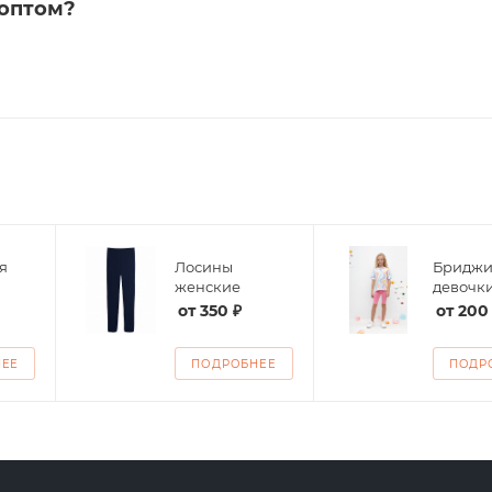
 оптом?
я
Лосины
Бриджи
женские
девочк
от
350 ₽
от
200
НЕЕ
ПОДРОБНЕЕ
ПОДР