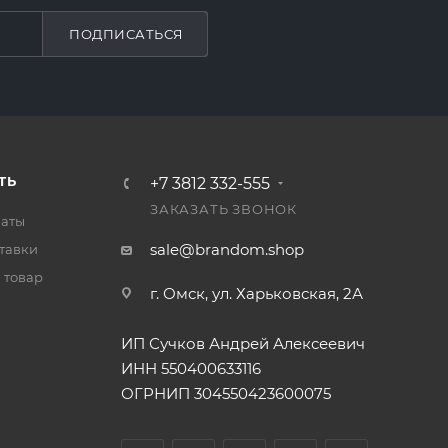
ПОДПИСАТЬСЯ
ТЬ
+7 3812 332-555
ЗАКАЗАТЬ ЗВОНОК
латы
sale@brandom.shop
тавки
 товар
г. Омск, ул. Харьковская, 2А
ИП Сучков Андрей Алексеевич
ИНН 550400633116
ОГРНИП 304550423600075