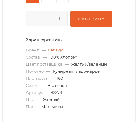
В КОРЗИНУ
Характеристики
Бренд
—
Let's go
Состав
—
100% Хлопок*
Цвет поставщика
—
желтый/зеленый
Полотно
—
Кулирная гладь-карде
Плотность
—
160
Сезон
—
Всесезон
Артикул
—
92273
Цвет
—
Желтый
Пол
—
Мальчики