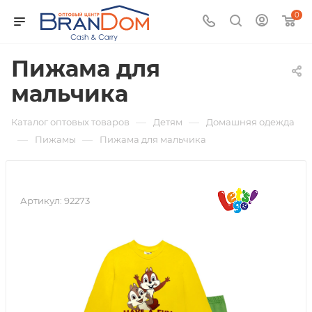
0
Пижама для
мальчика
—
—
Каталог оптовых товаров
Детям
Домашняя одежда
—
—
Пижамы
Пижама для мальчика
Артикул:
92273