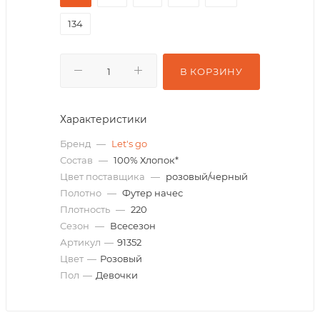
134
В КОРЗИНУ
Характеристики
Бренд
—
Let's go
Состав
—
100% Хлопок*
Цвет поставщика
—
розовый/черный
Полотно
—
Футер начес
Плотность
—
220
Сезон
—
Всесезон
Артикул
—
91352
Цвет
—
Розовый
Пол
—
Девочки