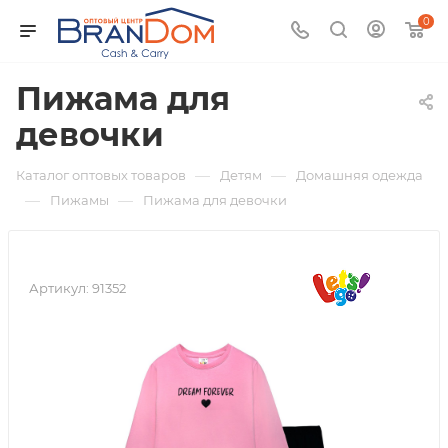
0
Пижама для
девочки
—
—
Каталог оптовых товаров
Детям
Домашняя одежда
—
—
Пижамы
Пижама для девочки
Артикул:
91352