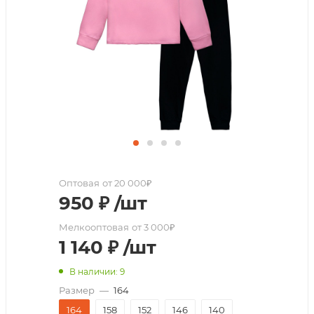
Оптовая
от 20 000₽
950
₽
/шт
Мелкооптовая
от 3 000₽
1 140
₽
/шт
В наличии: 9
Размер
—
164
164
158
152
146
140