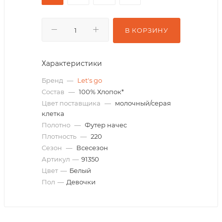
В КОРЗИНУ
Характеристики
Бренд
—
Let's go
Состав
—
100% Хлопок*
Цвет поставщика
—
молочный/серая
клетка
Полотно
—
Футер начес
Плотность
—
220
Сезон
—
Всесезон
Артикул
—
91350
Цвет
—
Белый
Пол
—
Девочки