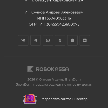
г. Омск, ул. Харьковская, 2А
ИП Сучков Андрей Алексеевич
ИНН 550400633116
ОГРНИП 304550423600075
2026 © Оптовый центр BranDom
БрэнДом - продажа одежды по оптовым ценам
БренДом
Разработка сайтов IT Вектор