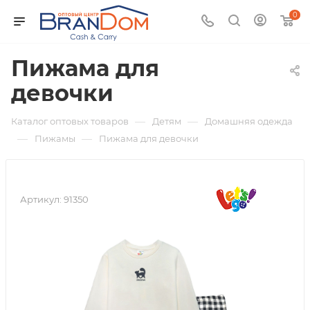
0
Пижама для
девочки
—
—
Каталог оптовых товаров
Детям
Домашняя одежда
—
—
Пижамы
Пижама для девочки
Артикул:
91350