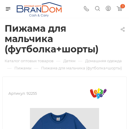
0
Пижама для
мальчика
(футболка+шорты)
—
—
Каталог оптовых товаров
Детям
Домашняя одежда
—
—
Пижамы
Пижама для мальчика (футболка+шорты)
Артикул:
92255