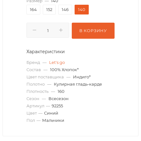
Размер
—
140
164
152
146
140
В КОРЗИНУ
Характеристики
Бренд
—
Let's go
Состав
—
100% Хлопок*
Цвет поставщика
—
Индиго*
Полотно
—
Кулирная гладь-карде
Плотность
—
160
Сезон
—
Всесезон
Артикул
—
92255
Цвет
—
Синий
Пол
—
Мальчики