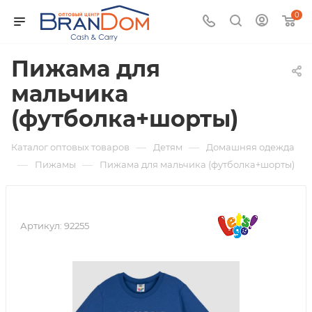
0
Пижама для
мальчика
(футболка+шорты)
—
—
Каталог оптовых товаров
Детям
Домашняя одежда
—
—
Пижамы
Пижама для мальчика (футболка+шорты)
Артикул:
92255