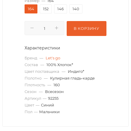
Размер
—
164
164
152
146
140
В КОРЗИНУ
Характеристики
Бренд
—
Let's go
Состав
—
100% Хлопок*
Цвет поставщика
—
Индиго*
Полотно
—
Кулирная гладь-карде
Плотность
—
160
Сезон
—
Всесезон
Артикул
—
92255
Цвет
—
Синий
Пол
—
Мальчики