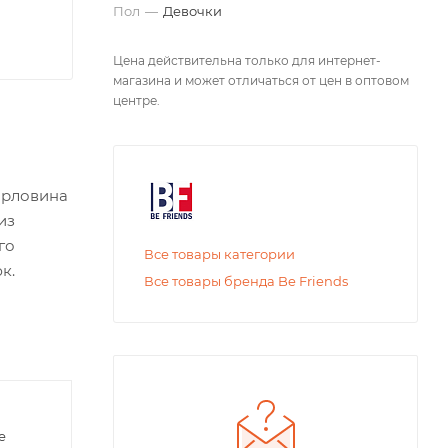
Пол
—
Девочки
Цена действительна только для интернет-
магазина и может отличаться от цен в оптовом
центре.
орловина
из
го
Все товары категории
к.
Все товары бренда Be Friends
Бриджи для
Футб
е
девочки
детс