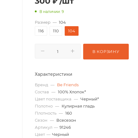
300
₽
/шт
В наличии: 9
Размер
—
104
116
110
104
В КОРЗИНУ
Характеристики
Бренд
—
Be Friends
Состав
—
100% Хлопок*
Цвет поставщика
—
Черный*
Полотно
—
Кулирная гладь
Плотность
—
160
Сезон
—
Всесезон
Артикул
—
91246
Цвет
—
Черный