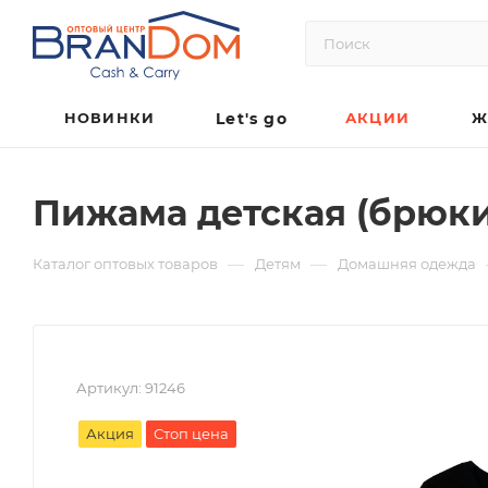
НОВИНКИ
Let's go
АКЦИИ
Ж
Пижама детская (брюк
—
—
Каталог оптовых товаров
Детям
Домашняя одежда
Артикул:
91246
Акция
Стоп цена