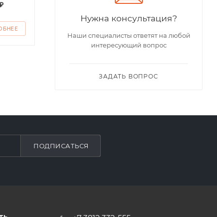
₽
от
200 ₽
от
2
Нужна консультация?
ОБНЕЕ
ПОДРОБНЕЕ
ПО
Наши специалисты ответят на любой
интересующий вопрос
ЗАДАТЬ ВОПРОС
ПОДПИСАТЬСЯ