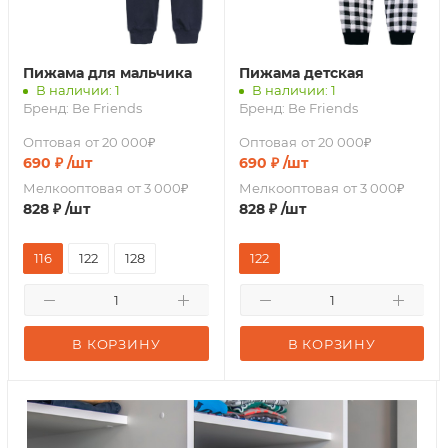
Пижама для мальчика
Пижама детская
В наличии: 1
В наличии: 1
Бренд:
Be Friends
Бренд:
Be Friends
Оптовая
от 20 000₽
Оптовая
от 20 000₽
690
₽
/шт
690
₽
/шт
Мелкооптовая
от 3 000₽
Мелкооптовая
от 3 000₽
828
₽
/шт
828
₽
/шт
116
122
128
122
В КОРЗИНУ
В КОРЗИНУ