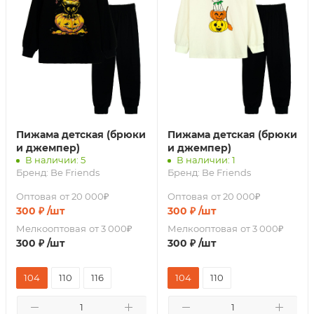
Пижама детская (брюки
Пижама детская (брюки
и джемпер)
и джемпер)
В наличии: 5
В наличии: 1
Бренд:
Be Friends
Бренд:
Be Friends
Оптовая
от 20 000₽
Оптовая
от 20 000₽
300
₽
/шт
300
₽
/шт
Мелкооптовая
от 3 000₽
Мелкооптовая
от 3 000₽
300
₽
/шт
300
₽
/шт
104
110
116
104
110