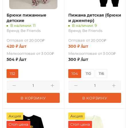
Брюки пижамные
Пижама детская (брюки
детские
и джемпер)
В наличии: 11
В наличии: 9
Бренд:
Be Friends
Бренд:
Be Friends
Оптовая
от 20 000₽
Оптовая
от 20 000₽
420
₽
/шт
300
₽
/шт
Мелкооптовая
от 3 000₽
Мелкооптовая
от 3 000₽
504
₽
/шт
300
₽
/шт
152
104
110
116
В КОРЗИНУ
В КОРЗИНУ
Акция
Акция
Стоп цена
Стоп цена