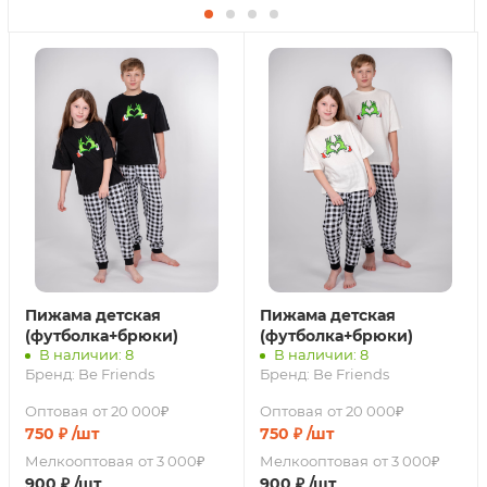
Пижама детская
Пижама детская
(футболка+брюки)
(футболка+брюки)
В наличии: 8
В наличии: 8
Бренд:
Be Friends
Бренд:
Be Friends
Оптовая
от 20 000₽
Оптовая
от 20 000₽
750
₽
/шт
750
₽
/шт
Мелкооптовая
от 3 000₽
Мелкооптовая
от 3 000₽
900
₽
/шт
900
₽
/шт