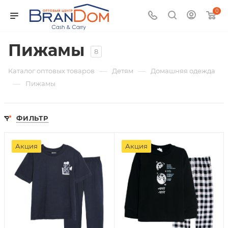
0
Пижамы
8
—
—
Каталог оптовых товаров
Детям
Домашняя одежда
—
Пижамы
ФИЛЬТР
Акция
Акция