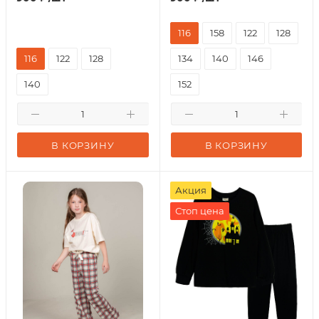
116
158
122
128
116
122
128
134
140
146
140
152
В КОРЗИНУ
В КОРЗИНУ
Акция
Стоп цена