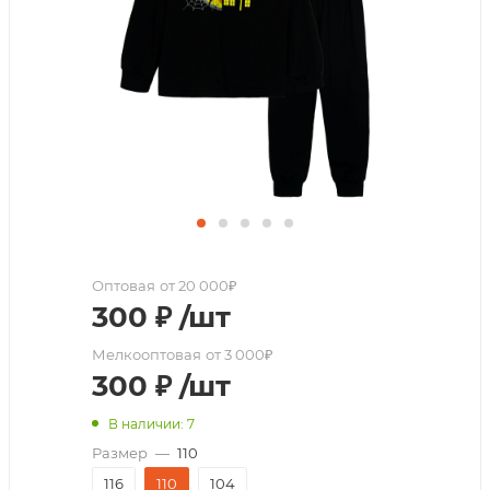
Оптовая
от 20 000₽
300
₽
/шт
Мелкооптовая
от 3 000₽
300
₽
/шт
В наличии: 7
Размер
—
110
116
110
104