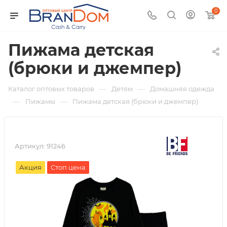
0
Пижама детская
(брюки и джемпер)
—
—
Каталог оптовых товаров
Детям
Домашняя одежда
—
—
Пижамы
Пижама детская (брюки и джемпер)
Артикул:
91246
Акция
Стоп цена