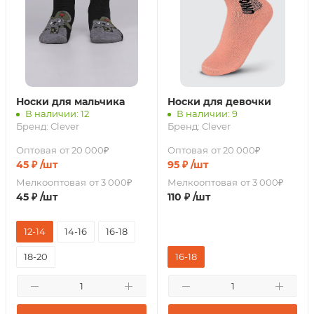
Носки для мальчика
Носки для девочки
В наличии: 12
В наличии: 9
Бренд:
Clever
Бренд:
Clever
Оптовая
от 20 000₽
Оптовая
от 20 000₽
45
₽
/шт
95
₽
/шт
Мелкооптовая
от 3 000₽
Мелкооптовая
от 3 000₽
45
₽
/шт
110
₽
/шт
12-14
14-16
16-18
18-20
16-18