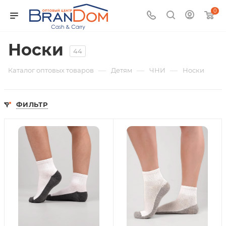
0
Носки
44
—
—
—
Каталог оптовых товаров
Детям
ЧНИ
Носки
ФИЛЬТР