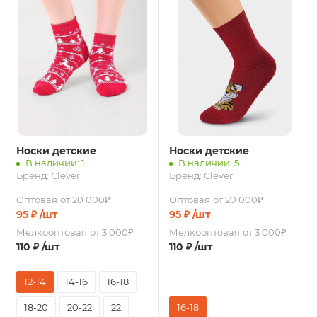
Носки детские
Носки детские
В наличии: 1
В наличии: 5
Бренд:
Clever
Бренд:
Clever
Оптовая
от 20 000₽
Оптовая
от 20 000₽
95
₽
/шт
95
₽
/шт
Мелкооптовая
от 3 000₽
Мелкооптовая
от 3 000₽
110
₽
/шт
110
₽
/шт
12-14
14-16
16-18
18-20
20-22
22
16-18