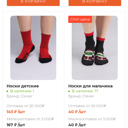
В КОРЗИНУ
В КОРЗИНУ
Стоп цена
Носки детские
Носки для мальчика
В наличии: 1
В наличии: 17
Бренд:
Clever
Бренд:
Clever
Оптовая
от 20 000₽
Оптовая
от 20 000₽
145
₽
/шт
40
₽
/шт
Мелкооптовая
от 3 000₽
Мелкооптовая
от 3 000₽
167
₽
/шт
40
₽
/шт