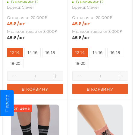
В наличии: 12
В наличии: 12
Бренд:
Clever
Бренд:
Clever
Оптовая
от 20 000₽
Оптовая
от 20 000₽
45
₽
/шт
45
₽
/шт
Мелкооптовая
от 3 000₽
Мелкооптовая
от 3 000₽
45
₽
/шт
45
₽
/шт
12-14
14-16
16-18
12-14
14-16
16-18
18-20
18-20
В КОРЗИНУ
В КОРЗИНУ
Парсер
Стоп цена