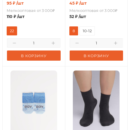
95
₽
/шт
45
₽
/шт
Мелкооптовая
от 3 000₽
Мелкооптовая
от 3 000₽
110
₽
/шт
52
₽
/шт
22
8
10-12
В КОРЗИНУ
В КОРЗИНУ