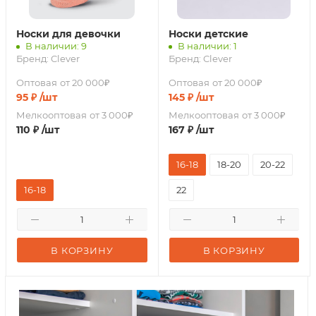
Носки для девочки
Носки детские
В наличии: 9
В наличии: 1
Бренд:
Clever
Бренд:
Clever
Оптовая
от 20 000₽
Оптовая
от 20 000₽
95
₽
/шт
145
₽
/шт
Мелкооптовая
от 3 000₽
Мелкооптовая
от 3 000₽
110
₽
/шт
167
₽
/шт
16-18
18-20
20-22
16-18
22
В КОРЗИНУ
В КОРЗИНУ