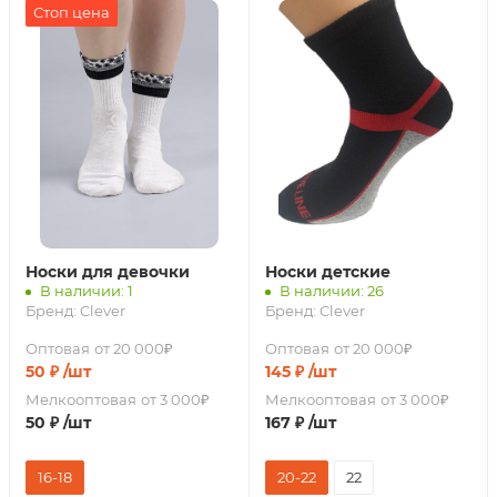
Стоп цена
Носки для девочки
Носки детские
В наличии: 1
В наличии: 26
Бренд:
Clever
Бренд:
Clever
Оптовая
от 20 000₽
Оптовая
от 20 000₽
50
₽
/шт
145
₽
/шт
Мелкооптовая
от 3 000₽
Мелкооптовая
от 3 000₽
50
₽
/шт
167
₽
/шт
16-18
20-22
22