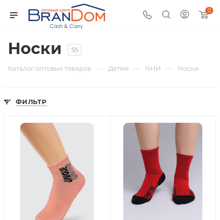
0
Носки
55
—
—
—
Каталог оптовых товаров
Детям
ЧНИ
Носки
ФИЛЬТР