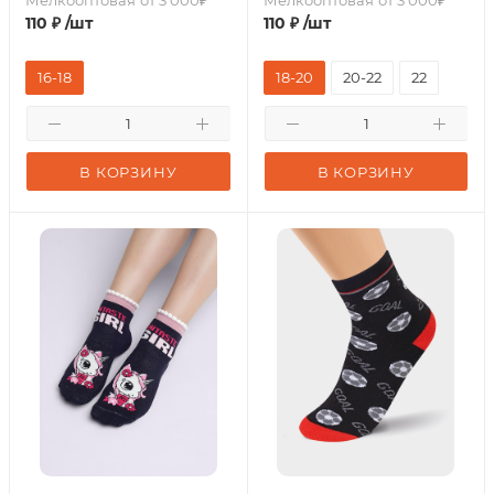
Мелкооптовая
от 3 000₽
Мелкооптовая
от 3 000₽
110
₽
/шт
110
₽
/шт
16-18
18-20
20-22
22
В КОРЗИНУ
В КОРЗИНУ