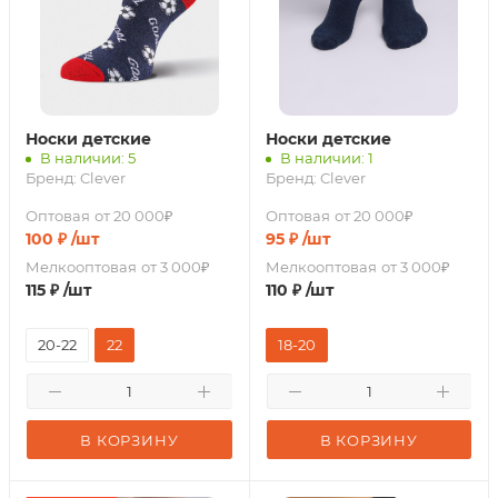
Носки детские
Носки детские
В наличии: 5
В наличии: 1
Бренд:
Clever
Бренд:
Clever
Оптовая
от 20 000₽
Оптовая
от 20 000₽
100
₽
/шт
95
₽
/шт
Мелкооптовая
от 3 000₽
Мелкооптовая
от 3 000₽
115
₽
/шт
110
₽
/шт
20-22
22
18-20
В КОРЗИНУ
В КОРЗИНУ