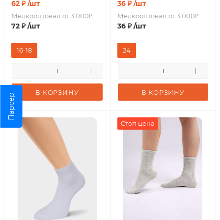
62
₽
/шт
36
₽
/шт
Мелкооптовая
от 3 000₽
Мелкооптовая
от 3 000₽
72
₽
/шт
36
₽
/шт
16-18
24
В КОРЗИНУ
В КОРЗИНУ
Парсер
Стоп цена