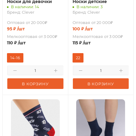
Носки для девочки
Носки детские
В наличии: 14
В наличии: 3
Бренд:
Clever
Бренд:
Clever
Оптовая
от 20 000₽
Оптовая
от 20 000₽
95
₽
/шт
100
₽
/шт
Мелкооптовая
от 3 000₽
Мелкооптовая
от 3 000₽
110
₽
/шт
115
₽
/шт
14-16
22
В КОРЗИНУ
В КОРЗИНУ