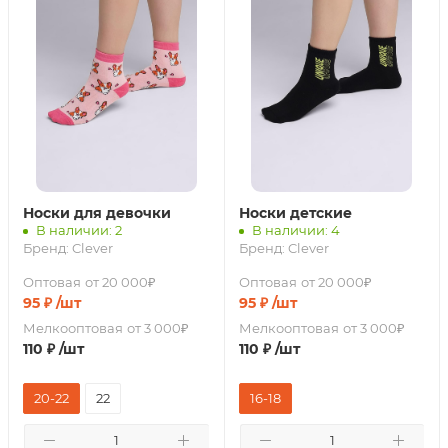
Носки для девочки
Носки детские
В наличии: 2
В наличии: 4
Бренд:
Clever
Бренд:
Clever
Оптовая
от 20 000₽
Оптовая
от 20 000₽
95
₽
/шт
95
₽
/шт
Мелкооптовая
от 3 000₽
Мелкооптовая
от 3 000₽
110
₽
/шт
110
₽
/шт
20-22
22
16-18