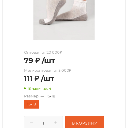
Оптовая
от 20 000₽
79
₽
/шт
Мелкооптовая
от 3 000₽
111
₽
/шт
В наличии: 4
Размер
—
16-18
16-18
В КОРЗИНУ