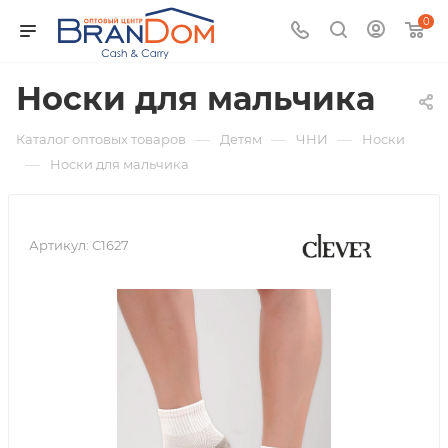
0
Носки для мальчика
—
—
—
Каталог оптовых товаров
Детям
ЧНИ
Носки
—
Носки для мальчика
Артикул:
С1627