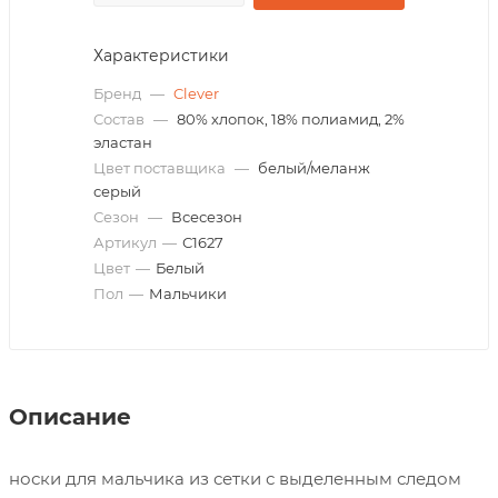
Характеристики
Бренд
—
Clever
Состав
—
80% хлопок, 18% полиамид, 2%
эластан
Цвет поставщика
—
белый/меланж
серый
Сезон
—
Всесезон
Артикул
—
С1627
Цвет
—
Белый
Пол
—
Мальчики
Описание
носки для мальчика из сетки с выделенным следом